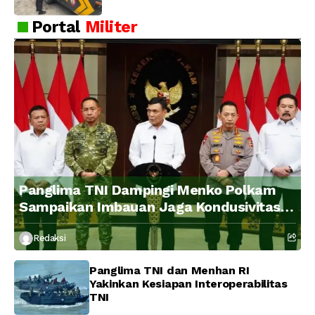
Portal
Militer
Panglima TNI Dampingi Menko Polkam
Sampaikan Imbauan Jaga Kondusivitas
Bangsa
Redaksi
Panglima TNI dan Menhan RI
Yakinkan Kesiapan Interoperabilitas
TNI