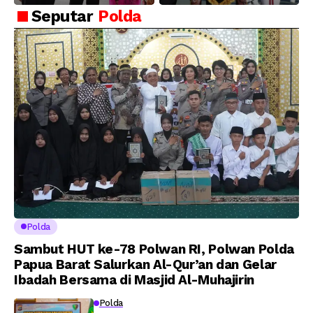
Selamat dan Sukses
Akpol Angkatan ke-
Seputar
Polda
Atas Pelantikan
58, Sampaikan
Putra Brigjen Pol Drs,
Amanat Kapolri
A.M Kamal. Sebagai
kepada 282 Capaja
Perwira Polri Lulusan
AKPOL 2026
Polda
Sambut HUT ke-78 Polwan RI, Polwan Polda
Papua Barat Salurkan Al-Qur’an dan Gelar
Ibadah Bersama di Masjid Al-Muhajirin
Polda