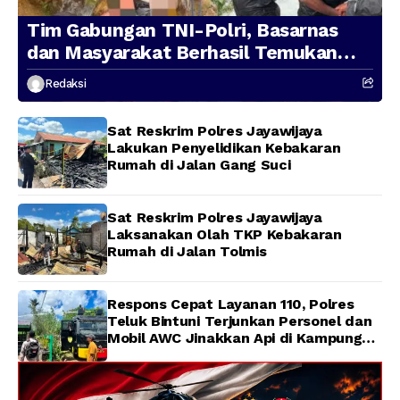
Tim Gabungan TNI-Polri, Basarnas
dan Masyarakat Berhasil Temukan
Presenter TVRI Papua Barat yang
Redaksi
Hilang di Sungai Memti
Sat Reskrim Polres Jayawijaya
Lakukan Penyelidikan Kebakaran
Rumah di Jalan Gang Suci
Sat Reskrim Polres Jayawijaya
Laksanakan Olah TKP Kebakaran
Rumah di Jalan Tolmis
Respons Cepat Layanan 110, Polres
Teluk Bintuni Terjunkan Personel dan
Mobil AWC Jinakkan Api di Kampung
Lama