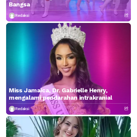
Bangsa
Redaksi
Miss Jamaica, Dr. Gabrielle Henry,
mengalami pendarahan intrakranial
Redaksi