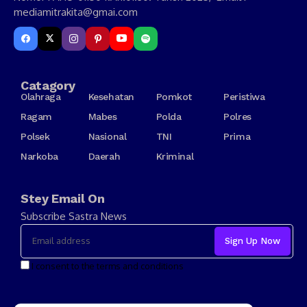
mediamitrakita@gmai.com
Catagory
Olahraga
Kesehatan
Pomkot
Peristiwa
Ragam
Mabes
Polda
Polres
Polsek
Nasional
TNI
Prima
Narkoba
Daerah
Kriminal
Stey Email On
Subscribe Sastra News
I consent to the terms and conditions