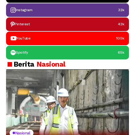
Instagram
32k
Pinterest
42k
YouTube
100k
Spotify
65k
Berita
Nasional
Nasional