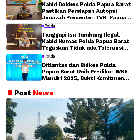
Kabid Dokkes Polda Papua Barat
Pastikan Persiapan Autopsi
Jenazah Presenter TVRI Papua
Barat Yanto Idorway Telah
Polda
Matang, Pelaksanaan
Tanggapi Isu Tambang Ilegal,
Dijadwalkan Kamis
Kabid Humas Polda Papua Barat
Tegaskan Tidak ada Toleransi
bagi Oknum Anggota
Polda
Ditlantas dan Bidkeu Polda
Papua Barat Raih Predikat WBK
Mandiri 2025, Bukti Komitmen
Wujudkan Pelayanan Bersih dan
Berintegritas
Post
News