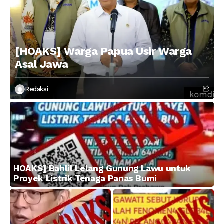
[HOAKS] Warga Papua Usir Warga
Asal Jawa
Redaksi
HOAKS] Bahlil Lelang Gunung Lawu untuk
Proyek Listrik Tenaga Panas Bumi