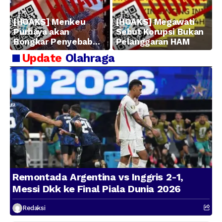
[HOAKS] Menkeu
[HOAKS] Megawati
Purbaya akan
Sebut Korupsi Bukan
Bongkar Penyebab
Pelanggaran HAM
Kerugian BUMN
Update
Olahraga
Remontada Argentina vs Inggris 2-1,
Messi Dkk ke Final Piala Dunia 2026
Redaksi