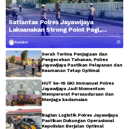
Satlantas Polres Jayawijaya
Laksanakan Strong Point Pagi,
Edukasi Pengendara dengan
Redaksi
Pendekatan Humanis
Serah Terima Penjagaan dan
Pengecekan Tahanan, Polres
Jayawijaya Pastikan Pelayanan dan
Keamanan Tetap Optimal
HUT ke-16 GKI Immanuel Polres
Jayawijaya Jadi Momentum
Mempererat Persaudaraan dan
Menjaga kedamaian
Bagian Logistik Polres Jayawijaya
Pastikan Dukungan Operasional
Kepolisian Berjalan Optimal