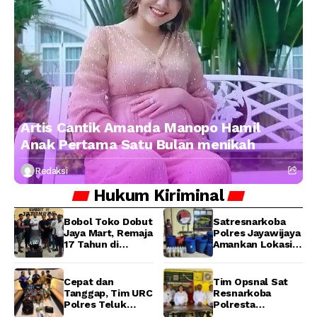
Artis Cantik Amanda Manopo Hamil
Anak Pertama Satu Bulan menikah
Redaksi
Hukum
Kiriminal
Bobol Toko Dobut
Satresnarkoba
Jaya Mart, Remaja
Polres Jayawijaya
17 Tahun di
Amankan Lokasi
Manokwari
Produksi Miras
Ditangkap Tim
Lokal Cap Tikus di
URC Resmob
Wamena
Cepat dan
Tim Opsnal Sat
Jatanras Polda
Tanggap, Tim URC
Resnarkoba
Papua Barat
Polres Teluk
Polresta
Bintuni Bekuk
Manokwari