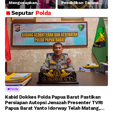
Mengucapkan
Pendidikan Taruna
Selamat dan Sukses
Akpol Angkatan ke-
Seputar
Polda
Atas Pelantikan
58, Sampaikan
Putra Brigjen Pol Drs,
Amanat Kapolri
A.M Kamal. Sebagai
kepada 282 Capaja
Perwira Polri Lulusan
AKPOL 2026
Polda
Kabid Dokkes Polda Papua Barat Pastikan
Persiapan Autopsi Jenazah Presenter TVRI
Papua Barat Yanto Idorway Telah Matang,