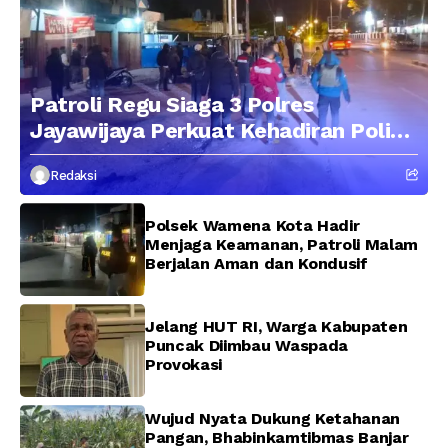
Patroli Regu Siaga 3 Polres
Jayawijaya Perkuat Kehadiran Polisi
di Tengah Masyarakat, Situasi
Redaksi
Wamena Tetap Aman dan Kondusif
Polsek Wamena Kota Hadir
Menjaga Keamanan, Patroli Malam
Berjalan Aman dan Kondusif
Jelang HUT RI, Warga Kabupaten
Puncak Diimbau Waspada
Provokasi
Wujud Nyata Dukung Ketahanan
Pangan, Bhabinkamtibmas Banjar