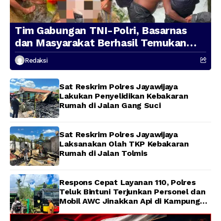
Tim Gabungan TNI-Polri, Basarnas
dan Masyarakat Berhasil Temukan
Presenter TVRI Papua Barat yang
Redaksi
Hilang di Sungai Memti
Sat Reskrim Polres Jayawijaya
Lakukan Penyelidikan Kebakaran
Rumah di Jalan Gang Suci
Sat Reskrim Polres Jayawijaya
Laksanakan Olah TKP Kebakaran
Rumah di Jalan Tolmis
Respons Cepat Layanan 110, Polres
Teluk Bintuni Terjunkan Personel dan
Mobil AWC Jinakkan Api di Kampung
Lama