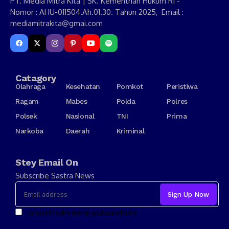
PT. Media Mitra Kita | SK. Kementrian Hukum RI -
Nomor : AHU-011504.Ah.01.30. Tahun 2025, Email :
mediamitrakita@gmai.com
Catagory
Olahraga
Kesehatan
Pomkot
Peristiwa
Ragam
Mabes
Polda
Polres
Polsek
Nasional
TNI
Prima
Narkoba
Daerah
Kriminal
Stey Email On
Subscribe Sastra News
I consent to the terms and conditions