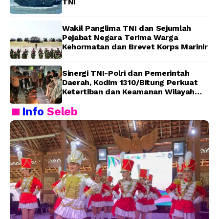
TNI
Wakil Panglima TNI dan Sejumlah
Pejabat Negara Terima Warga
Kehormatan dan Brevet Korps Marinir
Sinergi TNI-Polri dan Pemerintah
Daerah, Kodim 1310/Bitung Perkuat
Ketertiban dan Keamanan Wilayah
Kota Bitung
Info
Seleb