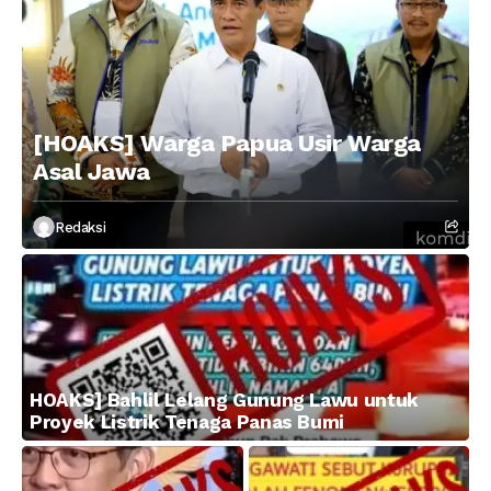
[HOAKS] Warga Papua Usir Warga
Asal Jawa
Redaksi
HOAKS] Bahlil Lelang Gunung Lawu untuk
Proyek Listrik Tenaga Panas Bumi