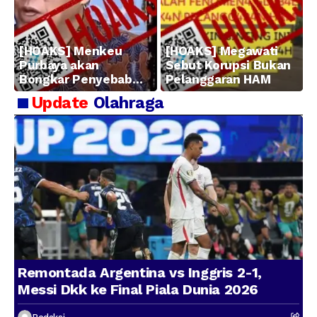
[HOAKS] Menkeu
[HOAKS] Megawati
Purbaya akan
Sebut Korupsi Bukan
Bongkar Penyebab
Pelanggaran HAM
Kerugian BUMN
Update
Olahraga
Remontada Argentina vs Inggris 2-1,
Messi Dkk ke Final Piala Dunia 2026