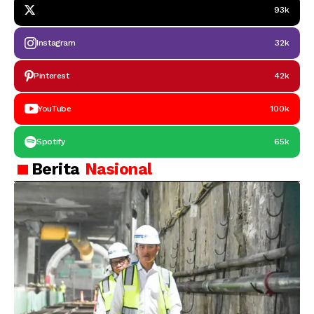
93k
Instagram
32k
Pinterest
42k
YouTube
100k
Spotify
65k
Berita
Nasional