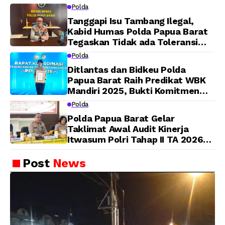
Pelaksanaan Dijadwalkan Kamis
Polda
Tanggapi Isu Tambang Ilegal,
Kabid Humas Polda Papua Barat
Tegaskan Tidak ada Toleransi
bagi Oknum Anggota
Polda
Ditlantas dan Bidkeu Polda
Papua Barat Raih Predikat WBK
Mandiri 2025, Bukti Komitmen
Wujudkan Pelayanan Bersih dan
Polda
Berintegritas
Polda Papua Barat Gelar
Taklimat Awal Audit Kinerja
Itwasum Polri Tahap II TA 2026
Aspek Pelaksanaan dan
Pengendalian
Post
News