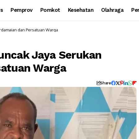
ws
Pemprov
Pomkot
Kesehatan
Olahraga
Per
erdamaian dan Persatuan Warga
uncak Jaya Serukan
satuan Warga
Share