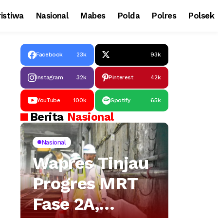
istiwa
Nasional
Mabes
Polda
Polres
Polsek
Facebook
23k
93k
Instagram
32k
Pinterest
42k
YouTube
100k
Spotify
65k
Berita
Nasional
Nasional
Wapres Tinjau
Progres MRT
Fase 2A,