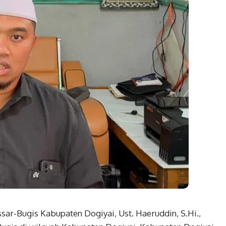
ar-Bugis Kabupaten Dogiyai, Ust. Haeruddin, S.Hi.,