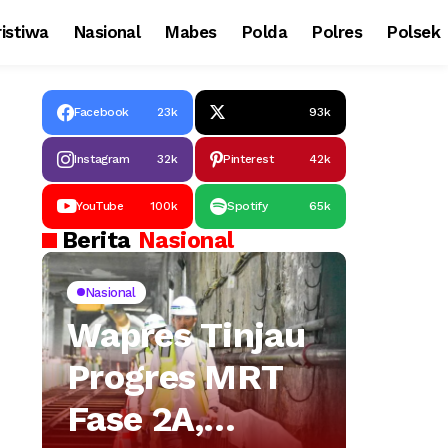
istiwa
Nasional
Mabes
Polda
Polres
Polsek
Facebook
23k
93k
Instagram
32k
Pinterest
42k
YouTube
100k
Spotify
65k
Berita
Nasional
Nasional
Wapres Tinjau
Progres MRT
Fase 2A,