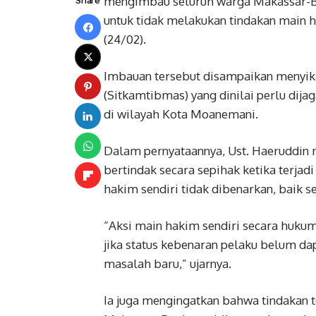
mengimbau seluruh warga Makassar-Bu
Share
untuk tidak melakukan tindakan main ha
(24/02).
Imbauan tersebut disampaikan menyika
(Sitkamtibmas) yang dinilai perlu dij
di wilayah Kota Moanemani.
Dalam pernyataannya, Ust. Haeruddin
bertindak secara sepihak ketika terjad
hakim sendiri tidak dibenarkan, baik
“Aksi main hakim sendiri secara hukum
jika status kebenaran pelaku belum da
masalah baru,” ujarnya.
Ia juga mengingatkan bahwa tindakan 