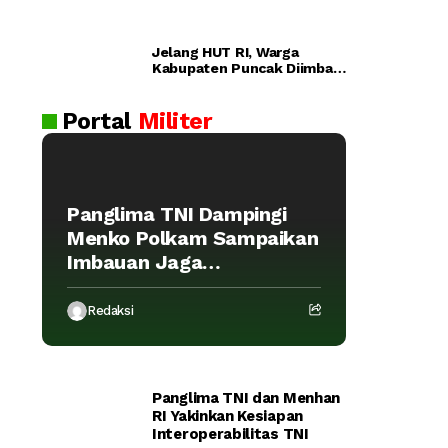
ra
n
Pol
Jelang HUT RI, Warga
ri
Dijadwalka
Kabupaten Puncak Diimbau
Lul
Waspada Provokasi
n Kamis
us
Portal
Militer
an
AK
PO
L
Panglima TNI Dampingi
20
Menko Polkam Sampaikan
26
Imbauan Jaga
Kondusivitas Bangsa
Redaksi
Panglima TNI dan Menhan
RI Yakinkan Kesiapan
Interoperabilitas TNI