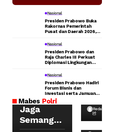
Tegaskan
Transportasi
Nasional
Presiden Prabowo Buka
Publik Modern
Rakornas Pemerintah
Pusat dan Daerah 2026,
Tegaskan Sinergi untuk
Jadi Prioritas
Lompatan Pembangunan
Nasional
Nasional
Presiden Prabowo dan
Raja Charles III Perkuat
Diplomasi Lingkungan
lewat Konservasi Gajah
Peusangan
Nasional
Tu
Presiden Prabowo Hadiri
rut
Forum Bisnis dan
Investasi serta Jamuan
Ba
Kapolri:
Santap Siang di Lancaster
Mabes
Polri
ng
House
Wa
Jaga
ga
Redaksi
ka
da
Semangat
pol
n
ri
Hoegeng,
Me