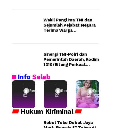
Wakil Panglima TNI dan
Sejumlah Pejabat Negara
Terima Warga
Kehormatan dan Brevet
Korps Marinir
Sinergi TNI-Polri dan
Pemerintah Daerah, Kodim
S
M
A
1310/Bitung Perkuat
e
i
r
Ketertiban dan Keamanan
Wilayah Kota Bitung
Info
Seleb
n
s
t
i
s
i
d
J
s
Redaksi
Redaksi
Redaksi
a
a
C
n
m
a
Hukum
B
Kiriminal
a
n
u
i
t
Bobol Toko Dobut Jaya
d
c
i
Mart, Remaja 17 Tahun di