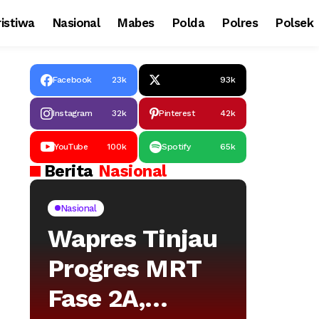
istiwa
Nasional
Mabes
Polda
Polres
Polsek
Facebook
23k
93k
Instagram
32k
Pinterest
42k
YouTube
100k
Spotify
65k
Berita
Nasional
Nasional
Wapres Tinjau
Progres MRT
Fase 2A,