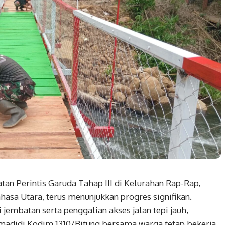
n Perintis Garuda Tahap III di Kelurahan Rap-Rap,
sa Utara, terus menunjukkan progres signifikan.
jembatan serta penggalian akses jalan tepi jauh,
rmadidi Kodim 1310/Bitung bersama warga tetap bekerja