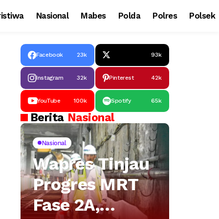
istiwa
Nasional
Mabes
Polda
Polres
Polsek
Facebook
23k
93k
Instagram
32k
Pinterest
42k
YouTube
100k
Spotify
65k
Berita
Nasional
Nasional
Wapres Tinjau
Progres MRT
Fase 2A,