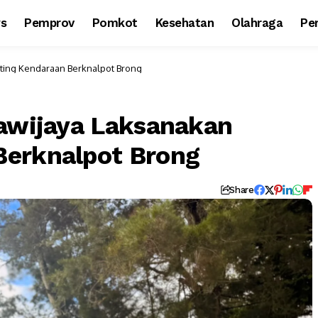
ws
Pemprov
Pomkot
Kesehatan
Olahraga
Per
nting Kendaraan Berknalpot Brong
yawijaya Laksanakan
Berknalpot Brong
Share