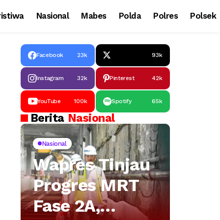
istiwa
Nasional
Mabes
Polda
Polres
Polsek
Facebook
23k
93k
Instagram
32k
Pinterest
42k
YouTube
100k
Spotify
65k
Berita
Nasional
Nasional
Wapres Tinjau
Progres MRT
Fase 2A,