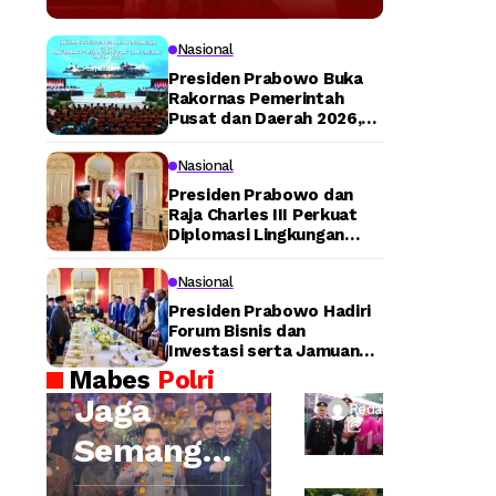
Tegaskan
Transportasi
Nasional
Presiden Prabowo Buka
Publik Modern
Rakornas Pemerintah
Pusat dan Daerah 2026,
Tegaskan Sinergi untuk
Jadi Prioritas
Lompatan Pembangunan
Nasional
Nasional
Presiden Prabowo dan
Raja Charles III Perkuat
Diplomasi Lingkungan
lewat Konservasi Gajah
Peusangan
Nasional
Tu
Presiden Prabowo Hadiri
rut
Forum Bisnis dan
Investasi serta Jamuan
Ba
Kapolri:
Santap Siang di Lancaster
Mabes
Polri
ng
House
Wa
Jaga
ga
Redaksi
ka
da
Semangat
pol
n
ri
Hoegeng,
Me