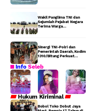
Wakil Panglima TNI dan
Sejumlah Pejabat Negara
Terima Warga
Kehormatan dan Brevet
Korps Marinir
Sinergi TNI-Polri dan
Pemerintah Daerah, Kodim
S
M
A
1310/Bitung Perkuat
e
i
r
Ketertiban dan Keamanan
Wilayah Kota Bitung
Info
Seleb
n
s
t
i
s
i
d
J
s
Redaksi
Redaksi
Redaksi
a
a
C
n
m
a
Hukum
B
Kiriminal
a
n
u
i
t
Bobol Toko Dobut Jaya
d
c
i
Mart, Remaja 17 Tahun di