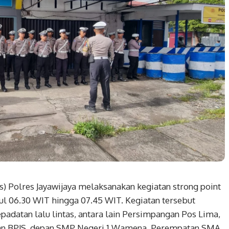
s) Polres Jayawijaya melaksanakan kegiatan strong point
ul 06.30 WIT hingga 07.45 WIT. Kegiatan tersebut
epadatan lalu lintas, antara lain Persimpangan Pos Lima,
n BPJS, depan SMP Negeri 1 Wamena, Perempatan SMA