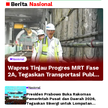
Berita
Nasional
Nasional
Wapres Tinjau Progres MRT Fase
2A, Tegaskan Transportasi Publik
Modern Jadi Prioritas Nasional
Nasional
Presiden Prabowo Buka Rakornas
Pemerintah Pusat dan Daerah 2026,
Tegaskan Sinergi untuk Lompatan
Pembangunan