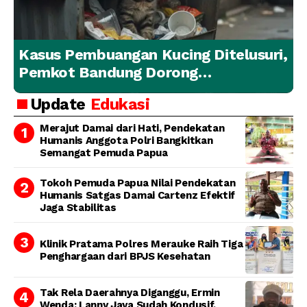
Kasus Pembuangan Kucing Ditelusuri,
Pemkot Bandung Dorong
Penanganan Hewan yang
Update
Edukasi
Bertanggung Jawab
Merajut Damai dari Hati, Pendekatan
Humanis Anggota Polri Bangkitkan
Semangat Pemuda Papua
Tokoh Pemuda Papua Nilai Pendekatan
Humanis Satgas Damai Cartenz Efektif
Jaga Stabilitas
Klinik Pratama Polres Merauke Raih Tiga
Penghargaan dari BPJS Kesehatan
Tak Rela Daerahnya Diganggu, Ermin
Wenda: Lanny Jaya Sudah Kondusif,