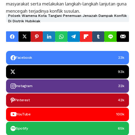
masyarakat serta melakukan langkah-langkah lanjutan guna
mencegah terjadinya konflik susulan.
Polsek Wamena Kota Tangani Penemuan Jenazah Dampak Konflik
Di Distrik Hubikiak
Facebook
23k
93k
Instagram
32k
Pinterest
42k
YouTube
100k
Spotify
65k