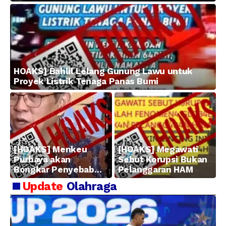
HOAKS] Bahlil Lelang Gunung Lawu untuk
Proyek Listrik Tenaga Panas Bumi
[HOAKS] Menkeu
[HOAKS] Megawati
Purbaya akan
Sebut Korupsi Bukan
Bongkar Penyebab
Pelanggaran HAM
Kerugian BUMN
Update
Olahraga