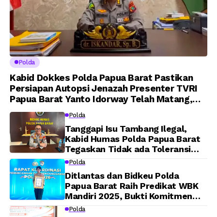
Polda
Kabid Dokkes Polda Papua Barat Pastikan
Persiapan Autopsi Jenazah Presenter TVRI
Papua Barat Yanto Idorway Telah Matang,
Pelaksanaan Dijadwalkan Kamis
Polda
Tanggapi Isu Tambang Ilegal,
Kabid Humas Polda Papua Barat
Tegaskan Tidak ada Toleransi
bagi Oknum Anggota
Polda
Ditlantas dan Bidkeu Polda
Papua Barat Raih Predikat WBK
Mandiri 2025, Bukti Komitmen
Wujudkan Pelayanan Bersih dan
Polda
Berintegritas