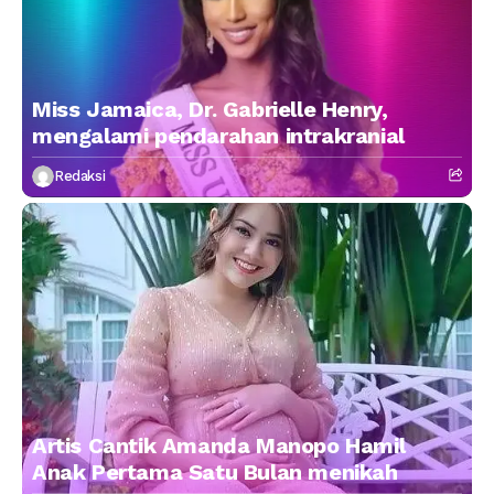
Miss Jamaica, Dr. Gabrielle Henry,
mengalami pendarahan intrakranial
Redaksi
Artis Cantik Amanda Manopo Hamil
Anak Pertama Satu Bulan menikah