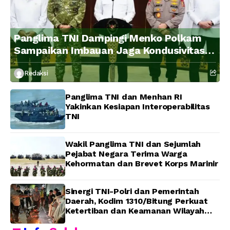
Panglima TNI Dampingi Menko Polkam
Sampaikan Imbauan Jaga Kondusivitas
Bangsa
Redaksi
Panglima TNI dan Menhan RI
Yakinkan Kesiapan Interoperabilitas
TNI
Wakil Panglima TNI dan Sejumlah
Pejabat Negara Terima Warga
Kehormatan dan Brevet Korps Marinir
Sinergi TNI-Polri dan Pemerintah
Daerah, Kodim 1310/Bitung Perkuat
Ketertiban dan Keamanan Wilayah
Kota Bitung