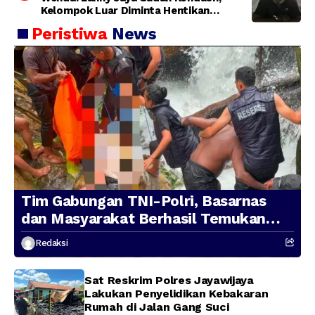
Kelompok Luar Diminta Hentikan
Provokasi
Peristiwa
News
Tim Gabungan TNI-Polri, Basarnas
dan Masyarakat Berhasil Temukan
Presenter TVRI Papua Barat yang
Redaksi
Hilang di Sungai Memti
Sat Reskrim Polres Jayawijaya
Lakukan Penyelidikan Kebakaran
Rumah di Jalan Gang Suci