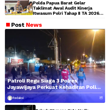
Polda Papua Barat Gelar
Taklimat Awal Audit Kinerja
Itwasum Polri Tahap II TA 2026
Aspek Pelaksanaan dan
Pengendalian
Post
News
Patroli Regu Siaga 3 Polres
Jayawijaya Perkuat Kehadiran Polisi
di Tengah Masyarakat, Situasi
Redaksi
Wamena Tetap Aman dan Kondusif