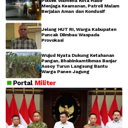
Polsek Wamena Kota Hadir
Menjaga Keamanan, Patroli Malam
Berjalan Aman dan Kondusif
Jelang HUT RI, Warga Kabupaten
Puncak Diimbau Waspada
Provokasi
Wujud Nyata Dukung Ketahanan
Pangan, Bhabinkamtibmas Banjar
Ausoy Turun Langsung Bantu
Warga Panen Jagung
Portal
Militer