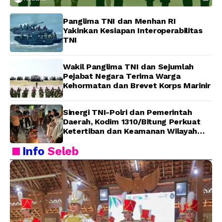
Panglima TNI dan Menhan RI
Yakinkan Kesiapan Interoperabilitas
TNI
Wakil Panglima TNI dan Sejumlah
Pejabat Negara Terima Warga
Kehormatan dan Brevet Korps Marinir
Sinergi TNI-Polri dan Pemerintah
Daerah, Kodim 1310/Bitung Perkuat
Ketertiban dan Keamanan Wilayah
Kota Bitung
Info
Seleb