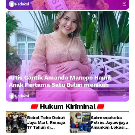
Redaksi
Artis Cantik Amanda Manopo Hamil
Anak Pertama Satu Bulan menikah
Redaksi
Hukum
Kiriminal
Bobol Toko Dobut
Satresnarkoba
Jaya Mart, Remaja
Polres Jayawijaya
17 Tahun di
Amankan Lokasi
Manokwari
Produksi Miras