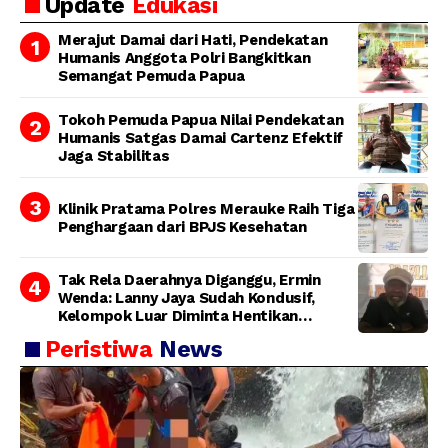
Update
Edukasi
Bertanggung Jawab
Merajut Damai dari Hati, Pendekatan
Humanis Anggota Polri Bangkitkan
Semangat Pemuda Papua
Tokoh Pemuda Papua Nilai Pendekatan
Humanis Satgas Damai Cartenz Efektif
Jaga Stabilitas
Klinik Pratama Polres Merauke Raih Tiga
Penghargaan dari BPJS Kesehatan
Tak Rela Daerahnya Diganggu, Ermin
Wenda: Lanny Jaya Sudah Kondusif,
Kelompok Luar Diminta Hentikan
Provokasi
Peristiwa
News