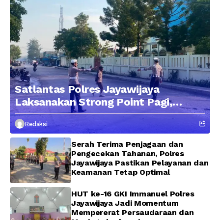
Satlantas Polres Jayawijaya
Laksanakan Strong Point Pagi,
Edukasi Pengendara dengan
Redaksi
Pendekatan Humanis
Serah Terima Penjagaan dan
Pengecekan Tahanan, Polres
Jayawijaya Pastikan Pelayanan dan
Keamanan Tetap Optimal
HUT ke-16 GKI Immanuel Polres
Jayawijaya Jadi Momentum
Mempererat Persaudaraan dan