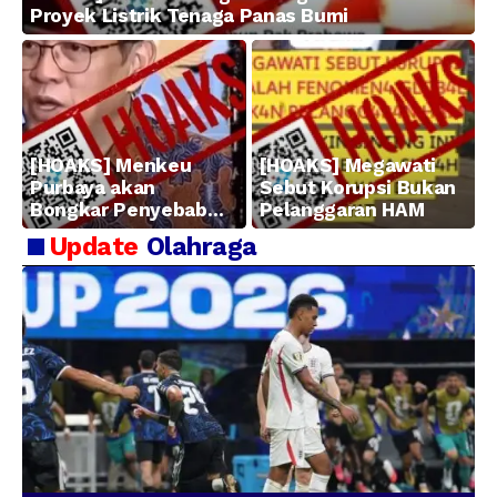
Proyek Listrik Tenaga Panas Bumi
[HOAKS] Menkeu
[HOAKS] Megawati
Purbaya akan
Sebut Korupsi Bukan
Bongkar Penyebab
Pelanggaran HAM
Kerugian BUMN
Update
Olahraga