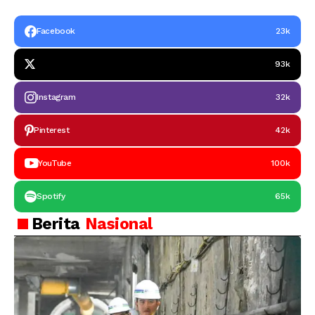
Facebook
23k
93k
Instagram
32k
Pinterest
42k
YouTube
100k
Spotify
65k
Berita
Nasional