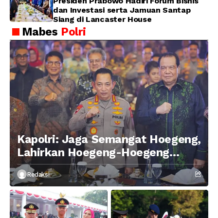
Presiden Prabowo Hadiri Forum Bisnis
dan Investasi serta Jamuan Santap
Siang di Lancaster House
Mabes
Polri
Kapolri: Jaga Semangat Hoegeng,
Lahirkan Hoegeng-Hoegeng
Berikutnya
Redaksi