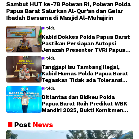
Sambut HUT ke-78 Polwan RI, Polwan Polda
Papua Barat Salurkan Al-Qur’an dan Gelar
Ibadah Bersama di Masjid Al-Muhajirin
Polda
Kabid Dokkes Polda Papua Barat
Pastikan Persiapan Autopsi
Jenazah Presenter TVRI Papua
Barat Yanto Idorway Telah
Polda
Matang, Pelaksanaan
Tanggapi Isu Tambang Ilegal,
Dijadwalkan Kamis
Kabid Humas Polda Papua Barat
Tegaskan Tidak ada Toleransi
bagi Oknum Anggota
Polda
Ditlantas dan Bidkeu Polda
Papua Barat Raih Predikat WBK
Mandiri 2025, Bukti Komitmen
Wujudkan Pelayanan Bersih dan
Berintegritas
Post
News