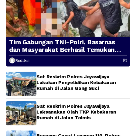
Tim Gabungan TNI-Polri, Basarnas
dan Masyarakat Berhasil Temukan
Presenter TVRI Papua Barat yang
Redaksi
Hilang di Sungai Memti
Sat Reskrim Polres Jayawijaya
Lakukan Penyelidikan Kebakaran
Rumah di Jalan Gang Suci
Sat Reskrim Polres Jayawijaya
Laksanakan Olah TKP Kebakaran
Rumah di Jalan Tolmis
Respons Cepat Layanan 110, Polres