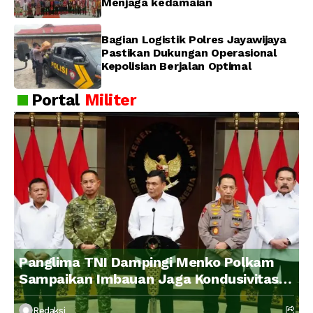
Menjaga kedamaian
Bagian Logistik Polres Jayawijaya
Pastikan Dukungan Operasional
Kepolisian Berjalan Optimal
Portal
Militer
Panglima TNI Dampingi Menko Polkam
Sampaikan Imbauan Jaga Kondusivitas
Bangsa
Redaksi