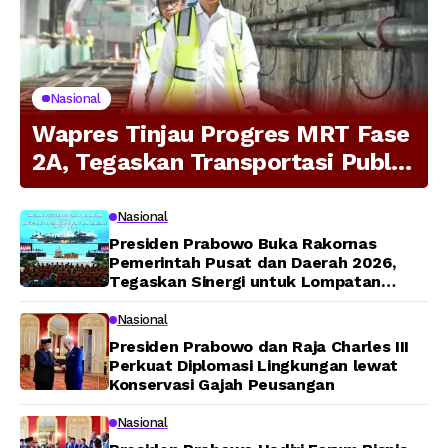
Nasional
Wapres Tinjau Progres MRT Fase
2A, Tegaskan Transportasi Publik
Modern Jadi Prioritas Nasional
Nasional
Presiden Prabowo Buka Rakornas
Pemerintah Pusat dan Daerah 2026,
Tegaskan Sinergi untuk Lompatan
Pembangunan
Nasional
Presiden Prabowo dan Raja Charles III
Perkuat Diplomasi Lingkungan lewat
Konservasi Gajah Peusangan
Nasional