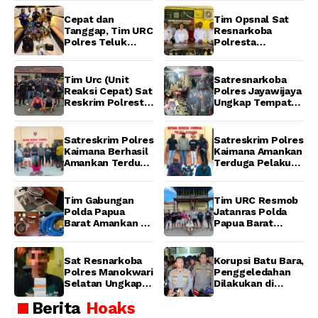
Ditangkap Tim
Lokal Cap Tikus di
URC Resmob
Wamena
Cepat dan
Tim Opsnal Sat
Jatanras Polda
Tanggap, Tim URC
Resnarkoba
Papua Barat
Polres Teluk
Polresta
Bintuni Bekuk
Manokwari
Tiga Terduga
Berhasil Ungkap
Pelaku Pencurian
Kasus Tindak
Tim Urc (Unit
Satresnarkoba
di SMA
Pidana Narkotika
Reaksi Cepat) Sat
Polres Jayawijaya
Sanawesen
Golongan I Jenis
Reskrim Polresta
Ungkap Tempat
Shabu di SP 4
Manokwari
Produksi Miras
Distrik Prafi kab.
Berhasil Tangkap
Lokal Cap Tikus di
Manokwari
2 Pelaku
Wamena
Satreskrim Polres
Satreskrim Polres
Pengeroyokan di
Kaimana Berhasil
Kaimana Amankan
Taman Ria kab.
Amankan Terduga
Terduga Pelaku
Manokwari
Pelaku
Pencurian Mesin
Penganiayaan
Tempel dan Tiga
Menggunakan
Unit Barang Bukti
Tim Gabungan
Tim URC Resmob
Senjata Tajam
Berhasil
Polda Papua
Jatanras Polda
Diamankan
Barat Amankan 6
Papua Barat
Excavator dan 5
Amankan Pelaku
Pekerja di Lokasi
Pencurian Motor
Illegal Mining Kali
di Manokwari
Sat Resnarkoba
Korupsi Batu Bara,
Waserawi,
Barat
Polres Manokwari
Penggeledahan
Manokwari
Selatan Ungkap
Dilakukan di
Dugaan Peredaran
Sebuah Ruko
Berita
Hoaks
Narkotika Jenis
Daerah Cipete
Ganja