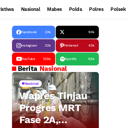
istiwa
Nasional
Mabes
Polda
Polres
Polsek
Facebook
23k
93k
Instagram
32k
Pinterest
42k
YouTube
100k
Spotify
65k
Berita
Nasional
Nasional
Wapres Tinjau
Progres MRT
Fase 2A,