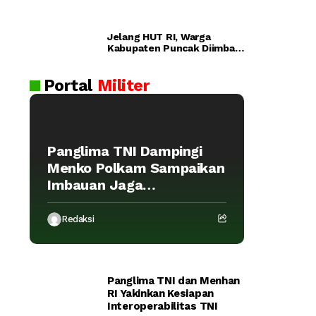
ra
n
Pol
Jelang HUT RI, Warga
ri
Dijadwalka
Kabupaten Puncak Diimbau
Lul
Waspada Provokasi
n Kamis
us
Portal
Militer
an
AK
PO
L
Panglima TNI Dampingi
20
Menko Polkam Sampaikan
26
Imbauan Jaga
Kondusivitas Bangsa
Redaksi
Panglima TNI dan Menhan
RI Yakinkan Kesiapan
Interoperabilitas TNI