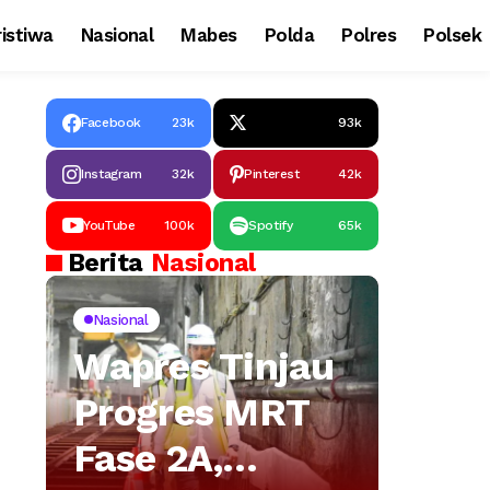
istiwa
Nasional
Mabes
Polda
Polres
Polsek
Facebook
23k
93k
Instagram
32k
Pinterest
42k
YouTube
100k
Spotify
65k
Berita
Nasional
Nasional
Wapres Tinjau
Progres MRT
Fase 2A,