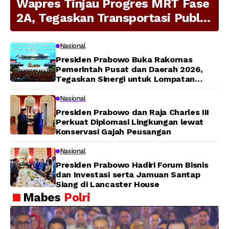
Wapres Tinjau Progres MRT Fase
2A, Tegaskan Transportasi Publik
Modern Jadi Prioritas Nasional
Nasional
Presiden Prabowo Buka Rakornas
Pemerintah Pusat dan Daerah 2026,
Tegaskan Sinergi untuk Lompatan
Pembangunan
Nasional
Presiden Prabowo dan Raja Charles III
Perkuat Diplomasi Lingkungan lewat
Konservasi Gajah Peusangan
Nasional
Presiden Prabowo Hadiri Forum Bisnis
dan Investasi serta Jamuan Santap
Siang di Lancaster House
Mabes
Polri