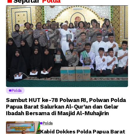
Seputar
Polda
Putra Brigjen Pol Drs,
Amanat Kapolri
A.M Kamal. Sebagai
kepada 282 Capaja
Perwira Polri Lulusan
AKPOL 2026
Polda
Sambut HUT ke-78 Polwan RI, Polwan Polda
Papua Barat Salurkan Al-Qur’an dan Gelar
Ibadah Bersama di Masjid Al-Muhajirin
Polda
Kabid Dokkes Polda Papua Barat