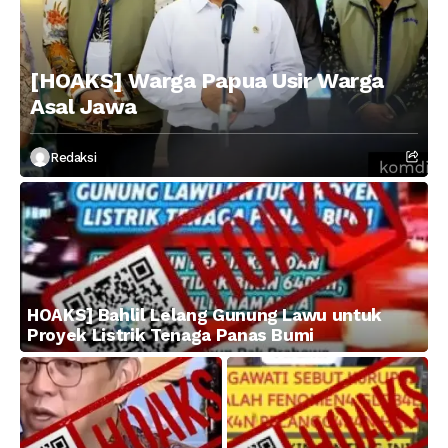
[HOAKS] Warga Papua Usir Warga
Asal Jawa
Redaksi
HOAKS] Bahlil Lelang Gunung Lawu untuk
Proyek Listrik Tenaga Panas Bumi