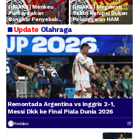
[HOAKS] Menkeu
[HOAKS] Megawati
Purbaya akan
Sebut Korupsi Bukan
Bongkar Penyebab
Pelanggaran HAM
Kerugian BUMN
Update
Olahraga
Remontada Argentina vs Inggris 2-1,
Messi Dkk ke Final Piala Dunia 2026
Redaksi