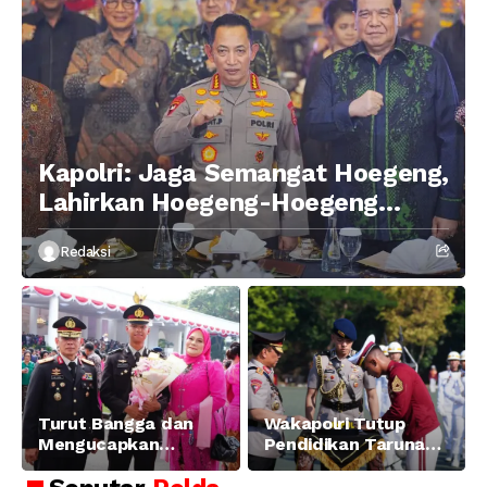
Kapolri: Jaga Semangat Hoegeng,
Lahirkan Hoegeng-Hoegeng
Berikutnya
Redaksi
Turut Bangga dan
Wakapolri Tutup
Mengucapkan
Pendidikan Taruna
Selamat dan Sukses
Akpol Angkatan ke-
Atas Pelantikan
58, Sampaikan