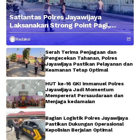
Satlantas Polres Jayawijaya
Laksanakan Strong Point Pagi,
Edukasi Pengendara dengan
Redaksi
Pendekatan Humanis
Serah Terima Penjagaan dan
Pengecekan Tahanan, Polres
Jayawijaya Pastikan Pelayanan dan
Keamanan Tetap Optimal
HUT ke-16 GKI Immanuel Polres
Jayawijaya Jadi Momentum
Mempererat Persaudaraan dan
Menjaga kedamaian
Bagian Logistik Polres Jayawijaya
Pastikan Dukungan Operasional
Kepolisian Berjalan Optimal