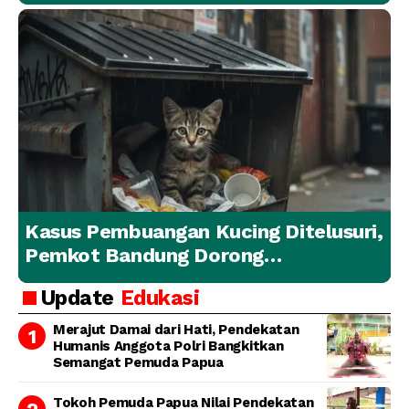
Malaka
Kasus Pembuangan Kucing Ditelusuri,
Pemkot Bandung Dorong
Penanganan Hewan yang
Update
Edukasi
Bertanggung Jawab
Merajut Damai dari Hati, Pendekatan
Humanis Anggota Polri Bangkitkan
Semangat Pemuda Papua
Tokoh Pemuda Papua Nilai Pendekatan