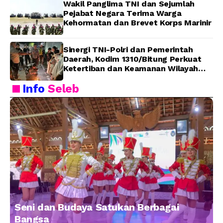
Wakil Panglima TNI dan Sejumlah
Pejabat Negara Terima Warga
Kehormatan dan Brevet Korps Marinir
Sinergi TNI-Polri dan Pemerintah
Daerah, Kodim 1310/Bitung Perkuat
Ketertiban dan Keamanan Wilayah
Kota Bitung
Info
Seleb
Seni dan Budaya Satukan Berbagai
Bangsa