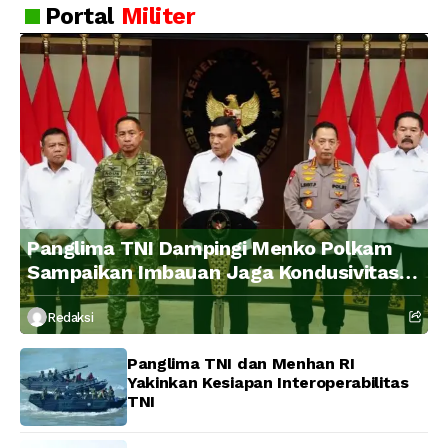
Portal
Militer
Panglima TNI Dampingi Menko Polkam
Sampaikan Imbauan Jaga Kondusivitas
Bangsa
Redaksi
Panglima TNI dan Menhan RI
Yakinkan Kesiapan Interoperabilitas
TNI