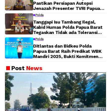
Pastikan Persiapan Autopsi
Jenazah Presenter TVRI Papua
Barat Yanto Idorway Telah
Polda
Matang, Pelaksanaan
Tanggapi Isu Tambang Ilegal,
Dijadwalkan Kamis
Kabid Humas Polda Papua Barat
Tegaskan Tidak ada Toleransi
bagi Oknum Anggota
Polda
Ditlantas dan Bidkeu Polda
Papua Barat Raih Predikat WBK
Mandiri 2025, Bukti Komitmen
Wujudkan Pelayanan Bersih dan
Berintegritas
Post
News