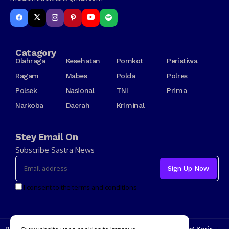
Catagory
Olahraga
Kesehatan
Pomkot
Peristiwa
Ragam
Mabes
Polda
Polres
Polsek
Nasional
TNI
Prima
Narkoba
Daerah
Kriminal
Stey Email On
Subscribe Sastra News
I consent to the terms and conditions
Redaksi
Kode Etik
Tarif Iklan
Tentang Kami
Jenjang Karir