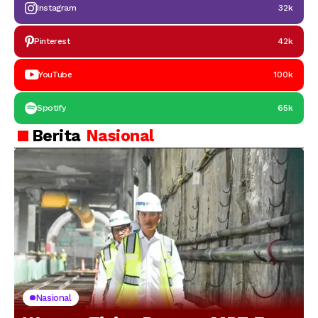
Instagram
32k
Pinterest
42k
YouTube
100k
Spotify
65k
Berita
Nasional
Nasional