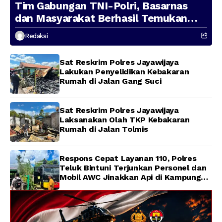
Tim Gabungan TNI-Polri, Basarnas
dan Masyarakat Berhasil Temukan
Presenter TVRI Papua Barat yang
Redaksi
Hilang di Sungai Memti
Sat Reskrim Polres Jayawijaya
Lakukan Penyelidikan Kebakaran
Rumah di Jalan Gang Suci
Sat Reskrim Polres Jayawijaya
Laksanakan Olah TKP Kebakaran
Rumah di Jalan Tolmis
Respons Cepat Layanan 110, Polres
Teluk Bintuni Terjunkan Personel dan
Mobil AWC Jinakkan Api di Kampung
Lama