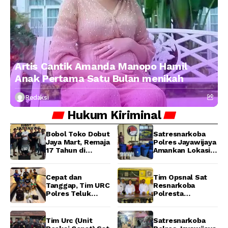
Artis Cantik Amanda Manopo Hamil
Anak Pertama Satu Bulan menikah
Redaksi
Hukum
Kiriminal
Bobol Toko Dobut
Satresnarkoba
Jaya Mart, Remaja
Polres Jayawijaya
17 Tahun di
Amankan Lokasi
Manokwari
Produksi Miras
Ditangkap Tim
Lokal Cap Tikus di
URC Resmob
Wamena
Cepat dan
Tim Opsnal Sat
Jatanras Polda
Tanggap, Tim URC
Resnarkoba
Papua Barat
Polres Teluk
Polresta
Bintuni Bekuk
Manokwari
Tiga Terduga
Berhasil Ungkap
Pelaku Pencurian
Kasus Tindak
Tim Urc (Unit
Satresnarkoba
di SMA
Pidana Narkotika