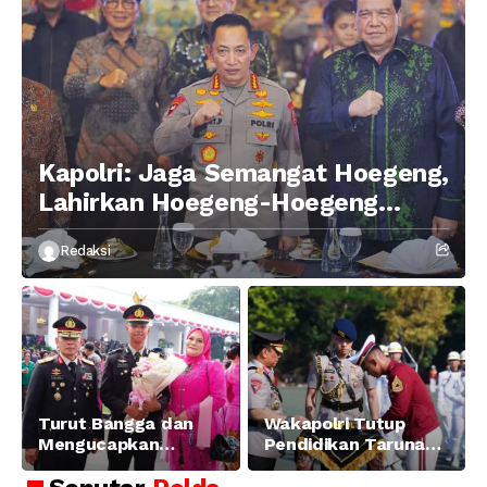
Kapolri: Jaga Semangat Hoegeng,
Lahirkan Hoegeng-Hoegeng
Berikutnya
Redaksi
Turut Bangga dan
Wakapolri Tutup
Mengucapkan
Pendidikan Taruna
Selamat dan Sukses
Akpol Angkatan ke-
Atas Pelantikan
58, Sampaikan