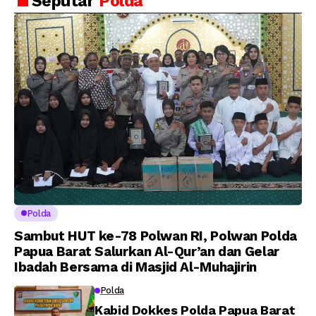
Seputar
Polda
Putra Brigjen Pol Drs,
Amanat Kapolri
A.M Kamal. Sebagai
kepada 282 Capaja
Perwira Polri Lulusan
AKPOL 2026
Polda
Sambut HUT ke-78 Polwan RI, Polwan Polda
Papua Barat Salurkan Al-Qur’an dan Gelar
Ibadah Bersama di Masjid Al-Muhajirin
Polda
Kabid Dokkes Polda Papua Barat