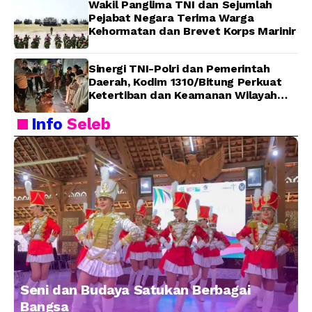
Wakil Panglima TNI dan Sejumlah
Pejabat Negara Terima Warga
Kehormatan dan Brevet Korps Marinir
Sinergi TNI-Polri dan Pemerintah
Daerah, Kodim 1310/Bitung Perkuat
Ketertiban dan Keamanan Wilayah
Kota Bitung
Info
Seleb
Seni dan Budaya Satukan Berbagai
Bangsa