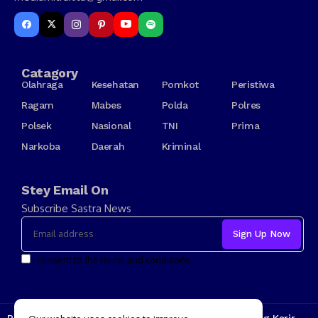
Catagory
Olahraga
Kesehatan
Pomkot
Peristiwa
Ragam
Mabes
Polda
Polres
Polsek
Nasional
TNI
Prima
Narkoba
Daerah
Kriminal
Stey Email On
Subscribe Sastra News
I consent to the terms and conditions
Redaksi
Kode Etik
Tarif Iklan
Tentang Kami
Jenjang Karir