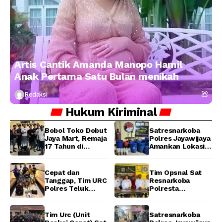
Artis Cantik Amanda Manopo Hamil
Anak Pertama Satu Bulan menikah
Redaksi
Hukum
Kiriminal
Bobol Toko Dobut
Satresnarkoba
Jaya Mart, Remaja
Polres Jayawijaya
17 Tahun di
Amankan Lokasi
Manokwari
Produksi Miras
Ditangkap Tim
Lokal Cap Tikus di
URC Resmob
Wamena
Cepat dan
Tim Opsnal Sat
Jatanras Polda
Tanggap, Tim URC
Resnarkoba
Papua Barat
Polres Teluk
Polresta
Bintuni Bekuk
Manokwari
Tiga Terduga
Berhasil Ungkap
Pelaku Pencurian
Kasus Tindak
Tim Urc (Unit
Satresnarkoba
di SMA
Pidana Narkotika