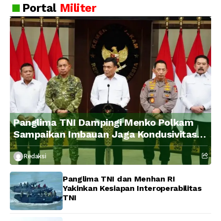
Portal
Militer
Panglima TNI Dampingi Menko Polkam
Sampaikan Imbauan Jaga Kondusivitas
Bangsa
Redaksi
Panglima TNI dan Menhan RI
Yakinkan Kesiapan Interoperabilitas
TNI