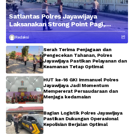
Satlantas Polres Jayawijaya
Laksanakan Strong Point Pagi,
Edukasi Pengendara dengan
Redaksi
Pendekatan Humanis
Serah Terima Penjagaan dan
Pengecekan Tahanan, Polres
Jayawijaya Pastikan Pelayanan dan
Keamanan Tetap Optimal
HUT ke-16 GKI Immanuel Polres
Jayawijaya Jadi Momentum
Mempererat Persaudaraan dan
Menjaga kedamaian
Bagian Logistik Polres Jayawijaya
Pastikan Dukungan Operasional
Kepolisian Berjalan Optimal