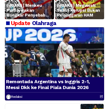
[HOAKS] Menkeu
[HOAKS] Megawati
Purbaya akan
Sebut Korupsi Bukan
Bongkar Penyebab
Pelanggaran HAM
Kerugian BUMN
Update
Olahraga
Remontada Argentina vs Inggris 2-1,
Messi Dkk ke Final Piala Dunia 2026
Redaksi