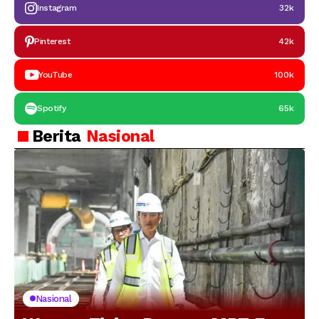
Instagram
32k
Pinterest
42k
YouTube
100k
Spotify
65k
Berita
Nasional
Nasional