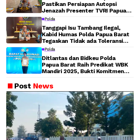
Pastikan Persiapan Autopsi
Jenazah Presenter TVRI Papua
Barat Yanto Idorway Telah
Polda
Matang, Pelaksanaan
Tanggapi Isu Tambang Ilegal,
Dijadwalkan Kamis
Kabid Humas Polda Papua Barat
Tegaskan Tidak ada Toleransi
bagi Oknum Anggota
Polda
Ditlantas dan Bidkeu Polda
Papua Barat Raih Predikat WBK
Mandiri 2025, Bukti Komitmen
Wujudkan Pelayanan Bersih dan
Berintegritas
Post
News