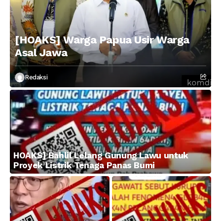
[HOAKS] Warga Papua Usir Warga
Asal Jawa
Redaksi
HOAKS] Bahlil Lelang Gunung Lawu untuk
Proyek Listrik Tenaga Panas Bumi