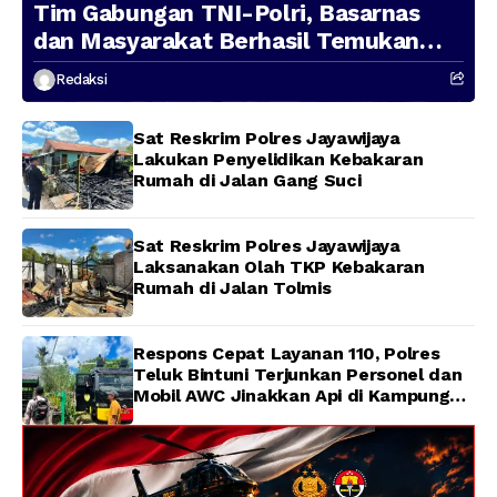
Tim Gabungan TNI-Polri, Basarnas
dan Masyarakat Berhasil Temukan
Presenter TVRI Papua Barat yang
Redaksi
Hilang di Sungai Memti
Sat Reskrim Polres Jayawijaya
Lakukan Penyelidikan Kebakaran
Rumah di Jalan Gang Suci
Sat Reskrim Polres Jayawijaya
Laksanakan Olah TKP Kebakaran
Rumah di Jalan Tolmis
Respons Cepat Layanan 110, Polres
Teluk Bintuni Terjunkan Personel dan
Mobil AWC Jinakkan Api di Kampung
Lama