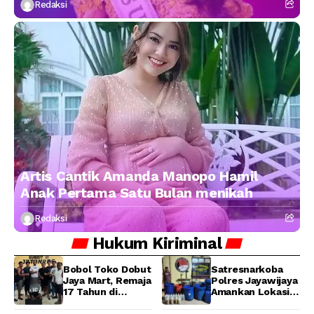
Redaksi
Artis Cantik Amanda Manopo Hamil
Anak Pertama Satu Bulan menikah
Redaksi
Hukum
Kiriminal
Bobol Toko Dobut
Satresnarkoba
Jaya Mart, Remaja
Polres Jayawijaya
17 Tahun di
Amankan Lokasi
Manokwari
Produksi Miras
Ditangkap Tim
Lokal Cap Tikus di