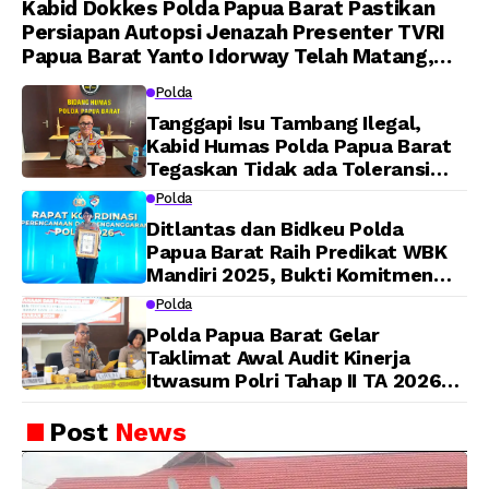
Kabid Dokkes Polda Papua Barat Pastikan
Persiapan Autopsi Jenazah Presenter TVRI
Papua Barat Yanto Idorway Telah Matang,
Pelaksanaan Dijadwalkan Kamis
Polda
Tanggapi Isu Tambang Ilegal,
Kabid Humas Polda Papua Barat
Tegaskan Tidak ada Toleransi
bagi Oknum Anggota
Polda
Ditlantas dan Bidkeu Polda
Papua Barat Raih Predikat WBK
Mandiri 2025, Bukti Komitmen
Wujudkan Pelayanan Bersih dan
Polda
Berintegritas
Polda Papua Barat Gelar
Taklimat Awal Audit Kinerja
Itwasum Polri Tahap II TA 2026
Aspek Pelaksanaan dan
Pengendalian
Post
News