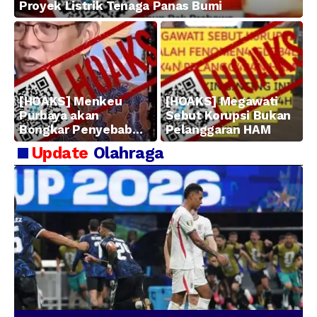
Proyek Listrik Tenaga Panas Bumi
[HOAKS] Menkeu
[HOAKS] Megawati
Purbaya akan
Sebut Korupsi Bukan
Bongkar Penyebab
Pelanggaran HAM
Kerugian BUMN
Update
Olahraga