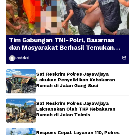
Tim Gabungan TNI-Polri, Basarnas
dan Masyarakat Berhasil Temukan
Presenter TVRI Papua Barat yang
Redaksi
Hilang di Sungai Memti
Sat Reskrim Polres Jayawijaya
Lakukan Penyelidikan Kebakaran
Rumah di Jalan Gang Suci
Sat Reskrim Polres Jayawijaya
Laksanakan Olah TKP Kebakaran
Rumah di Jalan Tolmis
Respons Cepat Layanan 110, Polres