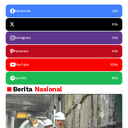
Facebook
23k
93k
Instagram
32k
Pinterest
42k
YouTube
100k
Spotify
65k
Berita
Nasional