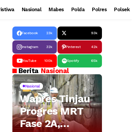
istiwa
Nasional
Mabes
Polda
Polres
Polsek
Facebook
23k
93k
Instagram
32k
Pinterest
42k
YouTube
100k
Spotify
65k
Berita
Nasional
Nasional
Wapres Tinjau
Progres MRT
Fase 2A,