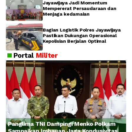
Jayawijaya Jadi Momentum
Mempererat Persaudaraan dan
Menjaga kedamaian
Bagian Logistik Polres Jayawijaya
Pastikan Dukungan Operasional
Kepolisian Berjalan Optimal
Portal
Militer
Panglima TNI Dampingi Menko Polkam
Sampaikan Imbauan Jaga Kondusivitas