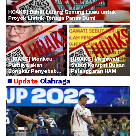
HOAKS] Bahlil Lelang Gunung Lawu untuk
Proyek Listrik Tenaga Panas Bumi
[HOAKS] Menkeu
[HOAKS] Megawati
Purbaya akan
Sebut Korupsi Bukan
Bongkar Penyebab
Pelanggaran HAM
Kerugian BUMN
Update
Olahraga