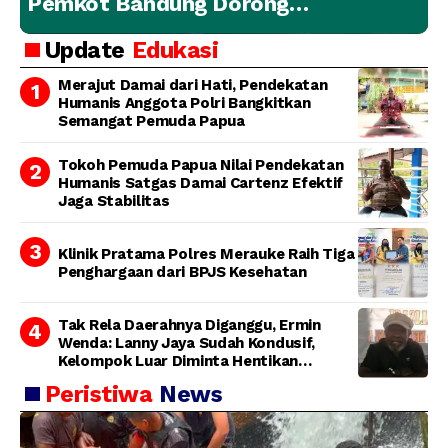
Pemkot Bandung Dorong
Penanganan Hewan yang
Update
Edukasi
Bertanggung Jawab
Merajut Damai dari Hati, Pendekatan
Humanis Anggota Polri Bangkitkan
Semangat Pemuda Papua
Tokoh Pemuda Papua Nilai Pendekatan
Humanis Satgas Damai Cartenz Efektif
Jaga Stabilitas
Klinik Pratama Polres Merauke Raih Tiga
Penghargaan dari BPJS Kesehatan
Tak Rela Daerahnya Diganggu, Ermin
Wenda: Lanny Jaya Sudah Kondusif,
Kelompok Luar Diminta Hentikan
Provokasi
Peristiwa
News