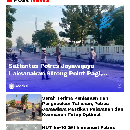
Satlantas Polres Jayawijaya
Laksanakan Strong Point Pagi,
Edukasi Pengendara dengan
Redaksi
Pendekatan Humanis
Serah Terima Penjagaan dan
Pengecekan Tahanan, Polres
Jayawijaya Pastikan Pelayanan dan
Keamanan Tetap Optimal
HUT ke-16 GKI Immanuel Polres