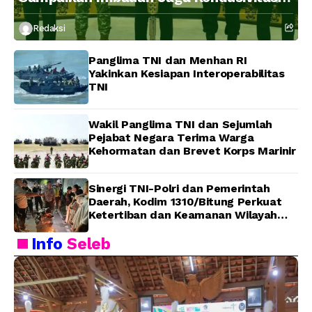
Bangsa
Redaksi
Panglima TNI dan Menhan RI
Yakinkan Kesiapan Interoperabilitas
TNI
Wakil Panglima TNI dan Sejumlah
Pejabat Negara Terima Warga
Kehormatan dan Brevet Korps Marinir
Sinergi TNI-Polri dan Pemerintah
Daerah, Kodim 1310/Bitung Perkuat
Ketertiban dan Keamanan Wilayah
Kota Bitung
Info
Seleb