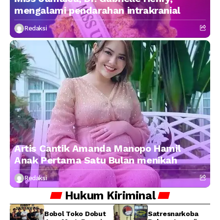
mengalami pendarahan intrakranial
Redaksi
Artis Cantik Amanda Manopo Hamil
Anak Pertama Satu Bulan menikah
Redaksi
Hukum
Kiriminal
Bobol Toko Dobut
Satresnarkoba