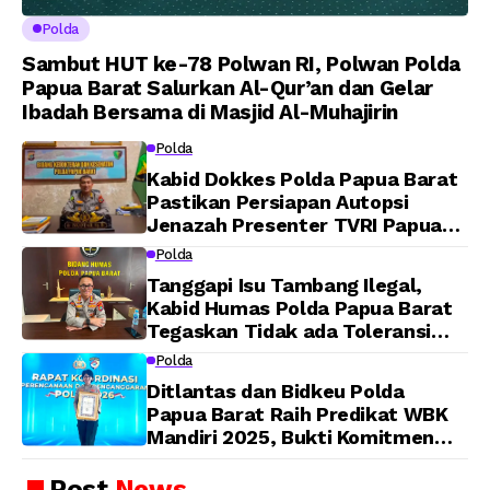
Polda
Sambut HUT ke-78 Polwan RI, Polwan Polda
Papua Barat Salurkan Al-Qur’an dan Gelar
Ibadah Bersama di Masjid Al-Muhajirin
Polda
Kabid Dokkes Polda Papua Barat
Pastikan Persiapan Autopsi
Jenazah Presenter TVRI Papua
Barat Yanto Idorway Telah
Polda
Matang, Pelaksanaan
Tanggapi Isu Tambang Ilegal,
Dijadwalkan Kamis
Kabid Humas Polda Papua Barat
Tegaskan Tidak ada Toleransi
bagi Oknum Anggota
Polda
Ditlantas dan Bidkeu Polda
Papua Barat Raih Predikat WBK
Mandiri 2025, Bukti Komitmen
Wujudkan Pelayanan Bersih dan
Berintegritas
Post
News