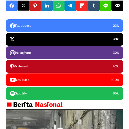
Facebook
23k
93k
Instagram
32k
Pinterest
42k
YouTube
100k
Spotify
65k
Berita
Nasional