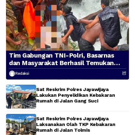
Tim Gabungan TNI-Polri, Basarnas
dan Masyarakat Berhasil Temukan
Presenter TVRI Papua Barat yang
Redaksi
Hilang di Sungai Memti
Sat Reskrim Polres Jayawijaya
Lakukan Penyelidikan Kebakaran
Rumah di Jalan Gang Suci
Sat Reskrim Polres Jayawijaya
Laksanakan Olah TKP Kebakaran
Rumah di Jalan Tolmis