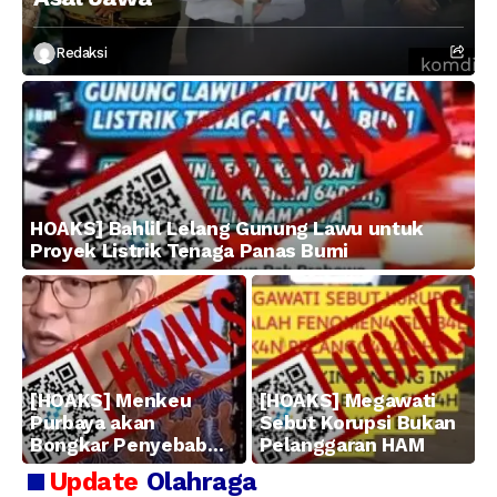
Redaksi
HOAKS] Bahlil Lelang Gunung Lawu untuk
Proyek Listrik Tenaga Panas Bumi
[HOAKS] Menkeu
[HOAKS] Megawati
Purbaya akan
Sebut Korupsi Bukan
Bongkar Penyebab
Pelanggaran HAM
Kerugian BUMN
Update
Olahraga