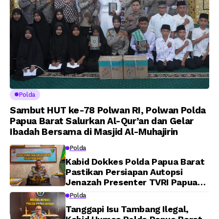
Polda
Sambut HUT ke-78 Polwan RI, Polwan Polda
Papua Barat Salurkan Al-Qur’an dan Gelar
Ibadah Bersama di Masjid Al-Muhajirin
Polda
Kabid Dokkes Polda Papua Barat
Pastikan Persiapan Autopsi
Jenazah Presenter TVRI Papua
Barat Yanto Idorway Telah
Polda
Matang, Pelaksanaan
Tanggapi Isu Tambang Ilegal,
Dijadwalkan Kamis