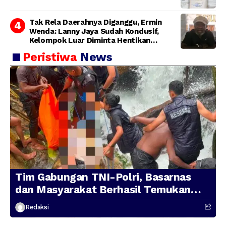
Tak Rela Daerahnya Diganggu, Ermin
Wenda: Lanny Jaya Sudah Kondusif,
Kelompok Luar Diminta Hentikan
Provokasi
Peristiwa
News
Tim Gabungan TNI-Polri, Basarnas
dan Masyarakat Berhasil Temukan
Presenter TVRI Papua Barat yang
Redaksi
Hilang di Sungai Memti