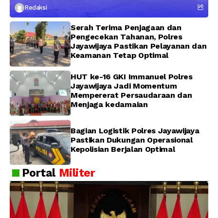
Redaksi
Pendekatan Humanis
Serah Terima Penjagaan dan
Pengecekan Tahanan, Polres
Jayawijaya Pastikan Pelayanan dan
Keamanan Tetap Optimal
HUT ke-16 GKI Immanuel Polres
Jayawijaya Jadi Momentum
Mempererat Persaudaraan dan
Menjaga kedamaian
Bagian Logistik Polres Jayawijaya
Pastikan Dukungan Operasional
Kepolisian Berjalan Optimal
Portal
Militer