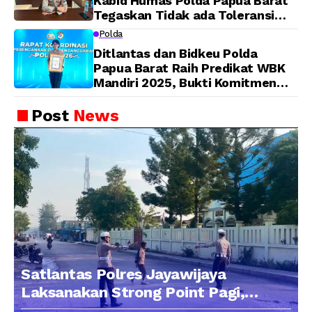
Kabid Humas Polda Papua Barat
Tegaskan Tidak ada Toleransi
bagi Oknum Anggota
Polda
Ditlantas dan Bidkeu Polda
Papua Barat Raih Predikat WBK
Mandiri 2025, Bukti Komitmen
Wujudkan Pelayanan Bersih dan
Berintegritas
Post
News
Satlantas Polres Jayawijaya
Laksanakan Strong Point Pagi,
Edukasi Pengendara dengan