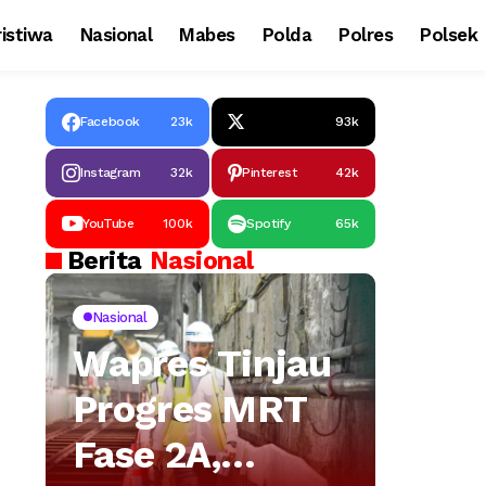
istiwa
Nasional
Mabes
Polda
Polres
Polsek
Facebook
23k
93k
Instagram
32k
Pinterest
42k
YouTube
100k
Spotify
65k
Berita
Nasional
Nasional
Wapres Tinjau
Progres MRT
Fase 2A,