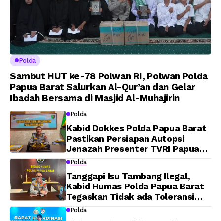
Polda
Sambut HUT ke-78 Polwan RI, Polwan Polda
Papua Barat Salurkan Al-Qur’an dan Gelar
Ibadah Bersama di Masjid Al-Muhajirin
Polda
Kabid Dokkes Polda Papua Barat
Pastikan Persiapan Autopsi
Jenazah Presenter TVRI Papua
Barat Yanto Idorway Telah
Polda
Matang, Pelaksanaan
Tanggapi Isu Tambang Ilegal,
Dijadwalkan Kamis
Kabid Humas Polda Papua Barat
Tegaskan Tidak ada Toleransi
bagi Oknum Anggota
Polda