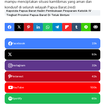
mampu menciptakan situasi kamtibmas yang aman dan
kondusif di seluruh wilayah Papua Barat.(red)
Kapolda Papua Barat Hadiri Pembukaan Pesparani Katolik IV
Tingkat Provinsi Papua Barat Di Teluk Bintuni
Facebook
23k
93k
Instagram
32k
Pinterest
42k
YouTube
100k
Spotify
65k