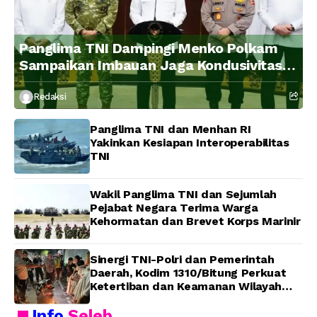
Panglima TNI Dampingi Menko Polkam
Sampaikan Imbauan Jaga Kondusivitas
Bangsa
Redaksi
Panglima TNI dan Menhan RI
Yakinkan Kesiapan Interoperabilitas
TNI
Wakil Panglima TNI dan Sejumlah
Pejabat Negara Terima Warga
Kehormatan dan Brevet Korps Marinir
Sinergi TNI-Polri dan Pemerintah
Daerah, Kodim 1310/Bitung Perkuat
Ketertiban dan Keamanan Wilayah
Kota Bitung
Info
Seleb