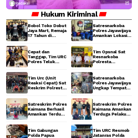
Redaksi
Hukum
Kiriminal
Bobol Toko Dobut
Satresnarkoba
Jaya Mart, Remaja
Polres Jayawijaya
17 Tahun di
Amankan Lokasi
Manokwari
Produksi Miras
Ditangkap Tim
Lokal Cap Tikus di
URC Resmob
Wamena
Cepat dan
Tim Opsnal Sat
Jatanras Polda
Tanggap, Tim URC
Resnarkoba
Papua Barat
Polres Teluk
Polresta
Bintuni Bekuk
Manokwari
Tiga Terduga
Berhasil Ungkap
Pelaku Pencurian
Kasus Tindak
Tim Urc (Unit
Satresnarkoba
di SMA
Pidana Narkotika
Reaksi Cepat) Sat
Polres Jayawijaya
Sanawesen
Golongan I Jenis
Reskrim Polresta
Ungkap Tempat
Shabu di SP 4
Manokwari
Produksi Miras
Distrik Prafi kab.
Berhasil Tangkap
Lokal Cap Tikus di
Manokwari
2 Pelaku
Wamena
Satreskrim Polres
Satreskrim Polres
Pengeroyokan di
Kaimana Berhasil
Kaimana Amankan
Taman Ria kab.
Amankan Terduga
Terduga Pelaku
Manokwari
Pelaku
Pencurian Mesin
Penganiayaan
Tempel dan Tiga
Menggunakan
Unit Barang Bukti
Tim Gabungan
Tim URC Resmob
Senjata Tajam
Berhasil
Polda Papua
Jatanras Polda