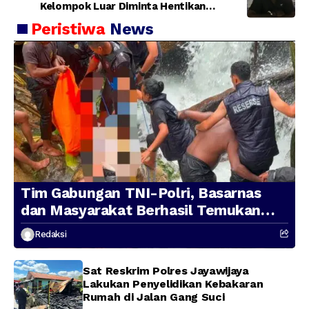
Kelompok Luar Diminta Hentikan
Provokasi
Peristiwa
News
Tim Gabungan TNI-Polri, Basarnas
dan Masyarakat Berhasil Temukan
Presenter TVRI Papua Barat yang
Redaksi
Hilang di Sungai Memti
Sat Reskrim Polres Jayawijaya
Lakukan Penyelidikan Kebakaran
Rumah di Jalan Gang Suci