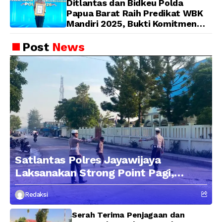
Ditlantas dan Bidkeu Polda
Papua Barat Raih Predikat WBK
Mandiri 2025, Bukti Komitmen
Wujudkan Pelayanan Bersih dan
Berintegritas
Post
News
Satlantas Polres Jayawijaya
Laksanakan Strong Point Pagi,
Edukasi Pengendara dengan
Redaksi
Pendekatan Humanis
Serah Terima Penjagaan dan