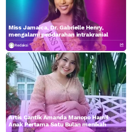
Miss Jamaica, Dr. Gabrielle Henry,
mengalami pendarahan intrakranial
Redaksi
Artis Cantik Amanda Manopo Hamil
Anak Pertama Satu Bulan menikah