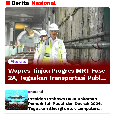
Berita
Nasional
Nasional
Wapres Tinjau Progres MRT Fase
2A, Tegaskan Transportasi Publik
Modern Jadi Prioritas Nasional
Nasional
Presiden Prabowo Buka Rakornas
Pemerintah Pusat dan Daerah 2026,
Tegaskan Sinergi untuk Lompatan
Pembangunan