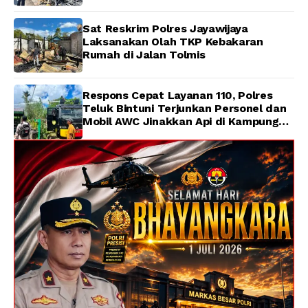
Sat Reskrim Polres Jayawijaya
Laksanakan Olah TKP Kebakaran
Rumah di Jalan Tolmis
Respons Cepat Layanan 110, Polres
Teluk Bintuni Terjunkan Personel dan
Mobil AWC Jinakkan Api di Kampung
Lama