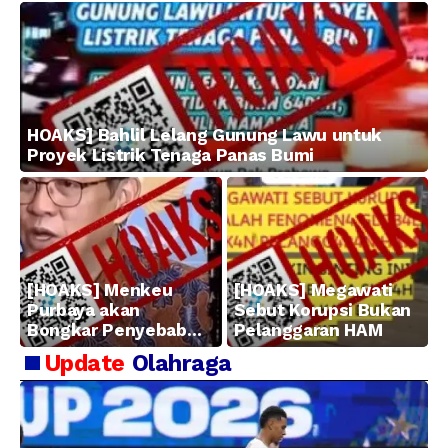
HOAKS] Bahlil Lelang Gunung Lawu untuk
Proyek Listrik Tenaga Panas Bumi
[HOAKS] Menkeu
[HOAKS] Megawati
Purbaya akan
Sebut Korupsi Bukan
Bongkar Penyebab
Pelanggaran HAM
Kerugian BUMN
Update
Olahraga