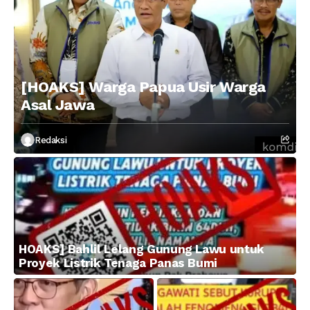
[HOAKS] Warga Papua Usir Warga
Asal Jawa
Redaksi
HOAKS] Bahlil Lelang Gunung Lawu untuk
Proyek Listrik Tenaga Panas Bumi