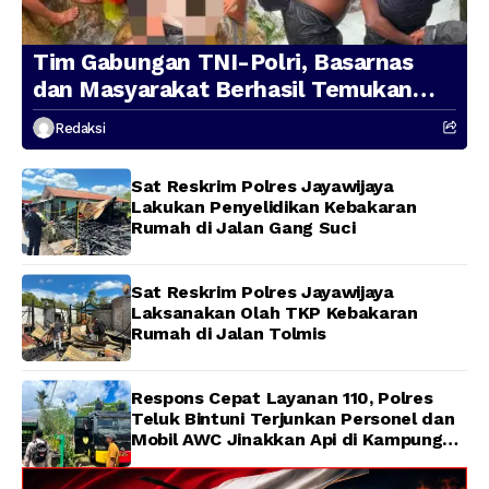
Tim Gabungan TNI-Polri, Basarnas
dan Masyarakat Berhasil Temukan
Presenter TVRI Papua Barat yang
Redaksi
Hilang di Sungai Memti
Sat Reskrim Polres Jayawijaya
Lakukan Penyelidikan Kebakaran
Rumah di Jalan Gang Suci
Sat Reskrim Polres Jayawijaya
Laksanakan Olah TKP Kebakaran
Rumah di Jalan Tolmis
Respons Cepat Layanan 110, Polres
Teluk Bintuni Terjunkan Personel dan
Mobil AWC Jinakkan Api di Kampung
Lama