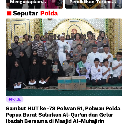
Mengucapkan
Pendidikan Taruna
Selamat dan Sukses
Akpol Angkatan ke-
Seputar
Polda
Atas Pelantikan
58, Sampaikan
Putra Brigjen Pol Drs,
Amanat Kapolri
A.M Kamal. Sebagai
kepada 282 Capaja
Perwira Polri Lulusan
AKPOL 2026
Polda
Sambut HUT ke-78 Polwan RI, Polwan Polda
Papua Barat Salurkan Al-Qur’an dan Gelar
Ibadah Bersama di Masjid Al-Muhajirin