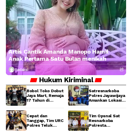
Artis Cantik Amanda Manopo Hamil
Anak Pertama Satu Bulan menikah
Redaksi
Hukum
Kiriminal
Bobol Toko Dobut
Satresnarkoba
Jaya Mart, Remaja
Polres Jayawijaya
17 Tahun di
Amankan Lokasi
Manokwari
Produksi Miras
Ditangkap Tim
Lokal Cap Tikus di
URC Resmob
Wamena
Cepat dan
Tim Opsnal Sat
Jatanras Polda
Tanggap, Tim URC
Resnarkoba
Papua Barat
Polres Teluk
Polresta
Bintuni Bekuk
Manokwari