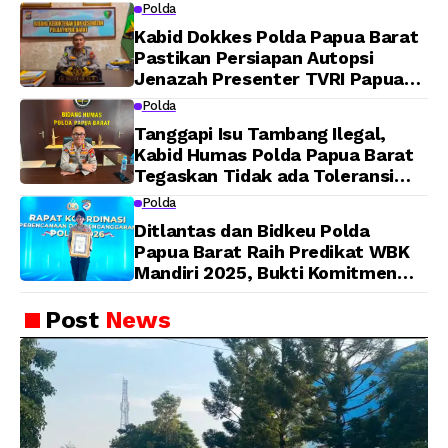
Polda
Kabid Dokkes Polda Papua Barat
Pastikan Persiapan Autopsi
Jenazah Presenter TVRI Papua
Barat Yanto Idorway Telah
Polda
Matang, Pelaksanaan
Tanggapi Isu Tambang Ilegal,
Dijadwalkan Kamis
Kabid Humas Polda Papua Barat
Tegaskan Tidak ada Toleransi
bagi Oknum Anggota
Polda
Ditlantas dan Bidkeu Polda
Papua Barat Raih Predikat WBK
Mandiri 2025, Bukti Komitmen
Wujudkan Pelayanan Bersih dan
Berintegritas
Post
News