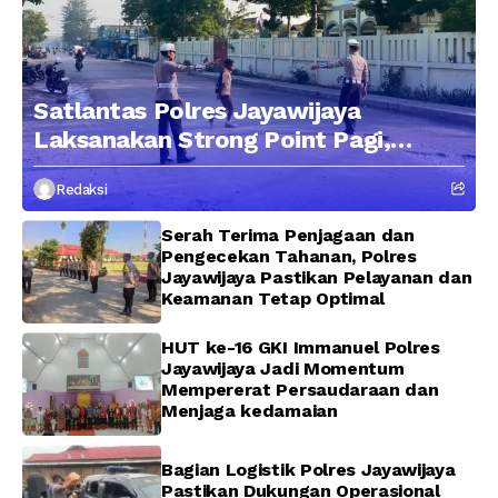
Satlantas Polres Jayawijaya
Laksanakan Strong Point Pagi,
Edukasi Pengendara dengan
Redaksi
Pendekatan Humanis
Serah Terima Penjagaan dan
Pengecekan Tahanan, Polres
Jayawijaya Pastikan Pelayanan dan
Keamanan Tetap Optimal
HUT ke-16 GKI Immanuel Polres
Jayawijaya Jadi Momentum
Mempererat Persaudaraan dan
Menjaga kedamaian
Bagian Logistik Polres Jayawijaya
Pastikan Dukungan Operasional