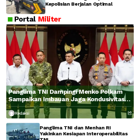
Kepolisian Berjalan Optimal
Portal
Militer
Panglima TNI Dampingi Menko Polkam
Sampaikan Imbauan Jaga Kondusivitas
Bangsa
Redaksi
Panglima TNI dan Menhan RI
Yakinkan Kesiapan Interoperabilitas
TNI