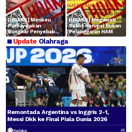
[HOAKS] Menkeu
[HOAKS] Megawati
Purbaya akan
Sebut Korupsi Bukan
Bongkar Penyebab
Pelanggaran HAM
Kerugian BUMN
Update
Olahraga
Remontada Argentina vs Inggris 2-1,
Messi Dkk ke Final Piala Dunia 2026
Redaksi