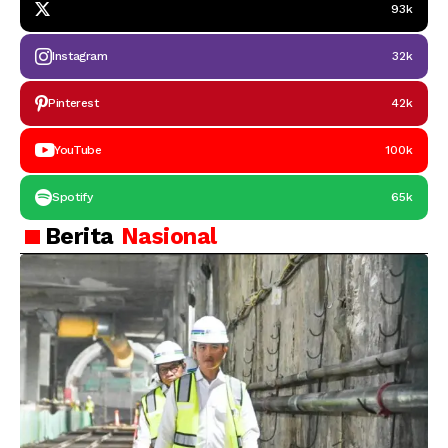
93k
Instagram
32k
Pinterest
42k
YouTube
100k
Spotify
65k
Berita
Nasional