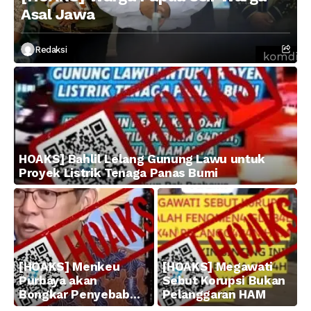
Asal Jawa
Redaksi
HOAKS] Bahlil Lelang Gunung Lawu untuk
Proyek Listrik Tenaga Panas Bumi
[HOAKS] Menkeu
[HOAKS] Megawati
Purbaya akan
Sebut Korupsi Bukan
Bongkar Penyebab
Pelanggaran HAM
Kerugian BUMN