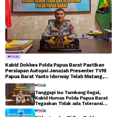
Polda
Kabid Dokkes Polda Papua Barat Pastikan
Persiapan Autopsi Jenazah Presenter TVRI
Papua Barat Yanto Idorway Telah Matang,
Pelaksanaan Dijadwalkan Kamis
Polda
Tanggapi Isu Tambang Ilegal,
Kabid Humas Polda Papua Barat
Tegaskan Tidak ada Toleransi
bagi Oknum Anggota
Polda