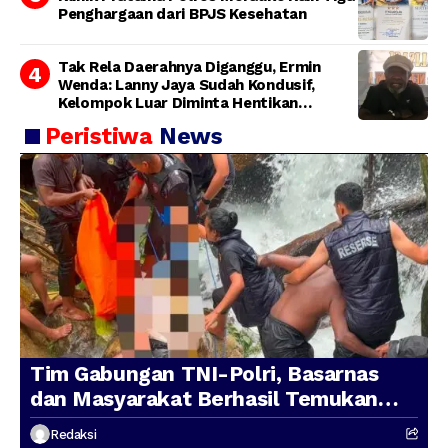
Penghargaan dari BPJS Kesehatan
Tak Rela Daerahnya Diganggu, Ermin
Wenda: Lanny Jaya Sudah Kondusif,
Kelompok Luar Diminta Hentikan
Provokasi
Peristiwa
News
Tim Gabungan TNI-Polri, Basarnas
dan Masyarakat Berhasil Temukan
Presenter TVRI Papua Barat yang
Redaksi