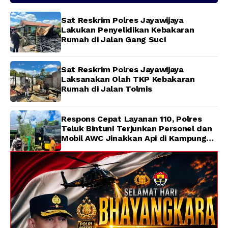
Hilang di Sungai Memti
Sat Reskrim Polres Jayawijaya
Lakukan Penyelidikan Kebakaran
Rumah di Jalan Gang Suci
Sat Reskrim Polres Jayawijaya
Laksanakan Olah TKP Kebakaran
Rumah di Jalan Tolmis
Respons Cepat Layanan 110, Polres
Teluk Bintuni Terjunkan Personel dan
Mobil AWC Jinakkan Api di Kampung
Lama