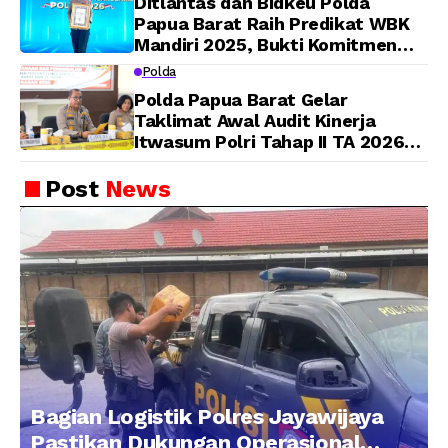
Ditlantas dan Bidkeu Polda
Papua Barat Raih Predikat WBK
Mandiri 2025, Bukti Komitmen
Wujudkan Pelayanan Bersih dan
Polda
Berintegritas
Polda Papua Barat Gelar
Taklimat Awal Audit Kinerja
Itwasum Polri Tahap II TA 2026
Aspek Pelaksanaan dan
Pengendalian
Post
News
Bagian Logistik Polres Jayawijaya
Pastikan Dukungan Operasional