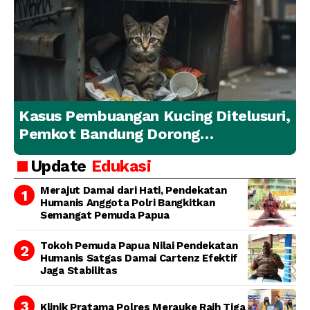
Kasus Pembuangan Kucing Ditelusuri,
Pemkot Bandung Dorong
Penanganan Hewan yang
Update
Edukasi
Bertanggung Jawab
Merajut Damai dari Hati, Pendekatan
Humanis Anggota Polri Bangkitkan
Semangat Pemuda Papua
Tokoh Pemuda Papua Nilai Pendekatan
Humanis Satgas Damai Cartenz Efektif
Jaga Stabilitas
Klinik Pratama Polres Merauke Raih Tiga