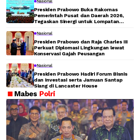
Nasional
Presiden Prabowo Buka Rakornas
Pemerintah Pusat dan Daerah 2026,
Tegaskan Sinergi untuk Lompatan
Pembangunan
Nasional
Presiden Prabowo dan Raja Charles III
Perkuat Diplomasi Lingkungan lewat
Konservasi Gajah Peusangan
Nasional
Presiden Prabowo Hadiri Forum Bisnis
dan Investasi serta Jamuan Santap
Siang di Lancaster House
Mabes
Polri