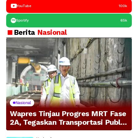
YouTube
100k
Spotify
65k
Berita
Nasional
Nasional
Wapres Tinjau Progres MRT Fase
2A, Tegaskan Transportasi Publik
Modern Jadi Prioritas Nasional