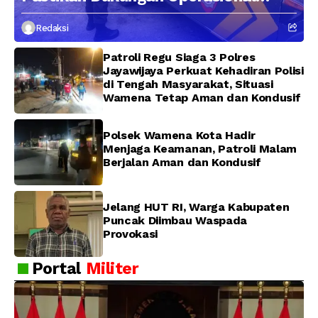
Kepolisian Berjalan Optimal
Redaksi
Patroli Regu Siaga 3 Polres
Jayawijaya Perkuat Kehadiran Polisi
di Tengah Masyarakat, Situasi
Wamena Tetap Aman dan Kondusif
Polsek Wamena Kota Hadir
Menjaga Keamanan, Patroli Malam
Berjalan Aman dan Kondusif
Jelang HUT RI, Warga Kabupaten
Puncak Diimbau Waspada
Provokasi
Portal
Militer