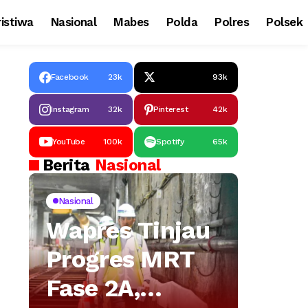
istiwa
Nasional
Mabes
Polda
Polres
Polsek
Facebook
23k
93k
Instagram
32k
Pinterest
42k
YouTube
100k
Spotify
65k
Berita
Nasional
Nasional
Wapres Tinjau
Progres MRT
Fase 2A,