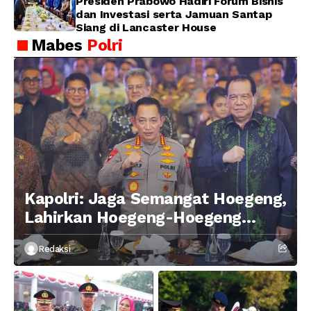
Presiden Prabowo Hadiri Forum Bisnis
dan Investasi serta Jamuan Santap
Siang di Lancaster House
Mabes
Polri
Kapolri: Jaga Semangat Hoegeng,
Lahirkan Hoegeng-Hoegeng
Berikutnya
Redaksi