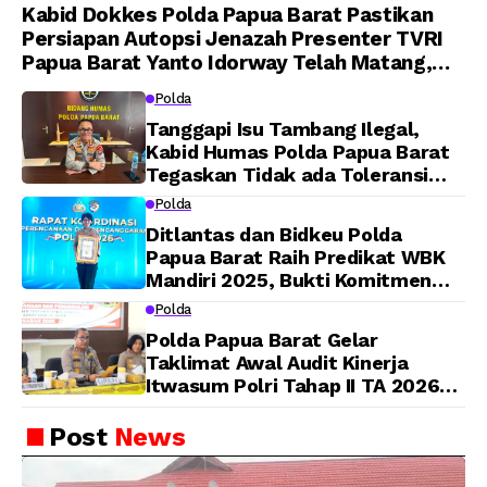
Kabid Dokkes Polda Papua Barat Pastikan
Persiapan Autopsi Jenazah Presenter TVRI
Papua Barat Yanto Idorway Telah Matang,
Pelaksanaan Dijadwalkan Kamis
Polda
Tanggapi Isu Tambang Ilegal,
Kabid Humas Polda Papua Barat
Tegaskan Tidak ada Toleransi
bagi Oknum Anggota
Polda
Ditlantas dan Bidkeu Polda
Papua Barat Raih Predikat WBK
Mandiri 2025, Bukti Komitmen
Wujudkan Pelayanan Bersih dan
Polda
Berintegritas
Polda Papua Barat Gelar
Taklimat Awal Audit Kinerja
Itwasum Polri Tahap II TA 2026
Aspek Pelaksanaan dan
Pengendalian
Post
News