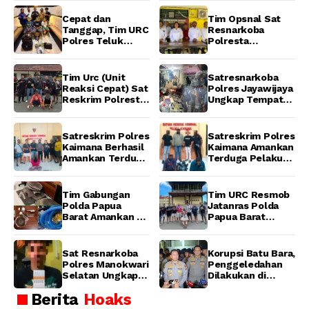
Ditangkap Tim
Lokal Cap Tikus di
URC Resmob
Wamena
Cepat dan
Tim Opsnal Sat
Jatanras Polda
Tanggap, Tim URC
Resnarkoba
Papua Barat
Polres Teluk
Polresta
Bintuni Bekuk
Manokwari
Tiga Terduga
Berhasil Ungkap
Pelaku Pencurian
Kasus Tindak
Tim Urc (Unit
Satresnarkoba
di SMA
Pidana Narkotika
Reaksi Cepat) Sat
Polres Jayawijaya
Sanawesen
Golongan I Jenis
Reskrim Polresta
Ungkap Tempat
Shabu di SP 4
Manokwari
Produksi Miras
Distrik Prafi kab.
Berhasil Tangkap
Lokal Cap Tikus di
Manokwari
2 Pelaku
Wamena
Satreskrim Polres
Satreskrim Polres
Pengeroyokan di
Kaimana Berhasil
Kaimana Amankan
Taman Ria kab.
Amankan Terduga
Terduga Pelaku
Manokwari
Pelaku
Pencurian Mesin
Penganiayaan
Tempel dan Tiga
Menggunakan
Unit Barang Bukti
Tim Gabungan
Tim URC Resmob
Senjata Tajam
Berhasil
Polda Papua
Jatanras Polda
Diamankan
Barat Amankan 6
Papua Barat
Excavator dan 5
Amankan Pelaku
Pekerja di Lokasi
Pencurian Motor
Illegal Mining Kali
di Manokwari
Sat Resnarkoba
Korupsi Batu Bara,
Waserawi,
Barat
Polres Manokwari
Penggeledahan
Manokwari
Selatan Ungkap
Dilakukan di
Dugaan Peredaran
Sebuah Ruko
Berita
Hoaks
Narkotika Jenis
Daerah Cipete
Ganja