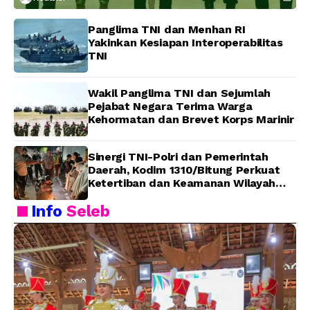
Panglima TNI dan Menhan RI
Yakinkan Kesiapan Interoperabilitas
TNI
Wakil Panglima TNI dan Sejumlah
Pejabat Negara Terima Warga
Kehormatan dan Brevet Korps Marinir
Sinergi TNI-Polri dan Pemerintah
Daerah, Kodim 1310/Bitung Perkuat
Ketertiban dan Keamanan Wilayah
Kota Bitung
Info
Seleb