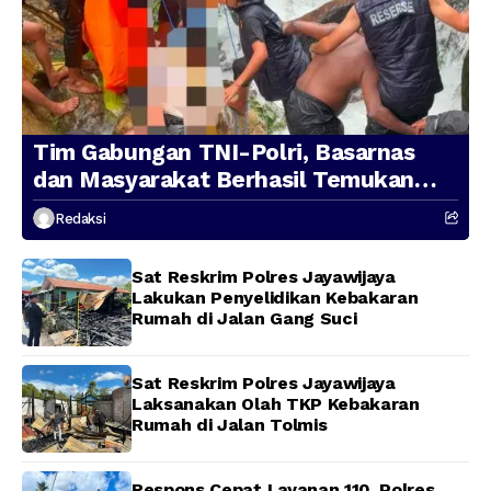
Tim Gabungan TNI-Polri, Basarnas
dan Masyarakat Berhasil Temukan
Presenter TVRI Papua Barat yang
Redaksi
Hilang di Sungai Memti
Sat Reskrim Polres Jayawijaya
Lakukan Penyelidikan Kebakaran
Rumah di Jalan Gang Suci
Sat Reskrim Polres Jayawijaya
Laksanakan Olah TKP Kebakaran
Rumah di Jalan Tolmis
Respons Cepat Layanan 110, Polres