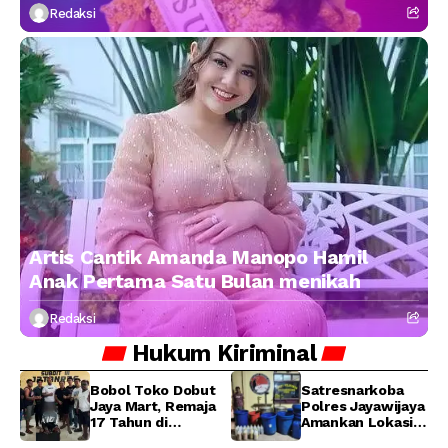
Redaksi
Artis Cantik Amanda Manopo Hamil
Anak Pertama Satu Bulan menikah
Redaksi
Hukum
Kiriminal
Bobol Toko Dobut
Satresnarkoba
Jaya Mart, Remaja
Polres Jayawijaya
17 Tahun di
Amankan Lokasi
Manokwari
Produksi Miras