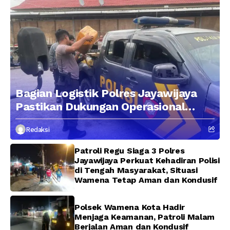
Bagian Logistik Polres Jayawijaya
Pastikan Dukungan Operasional
Kepolisian Berjalan Optimal
Redaksi
Patroli Regu Siaga 3 Polres
Jayawijaya Perkuat Kehadiran Polisi
di Tengah Masyarakat, Situasi
Wamena Tetap Aman dan Kondusif
Polsek Wamena Kota Hadir
Menjaga Keamanan, Patroli Malam
Berjalan Aman dan Kondusif