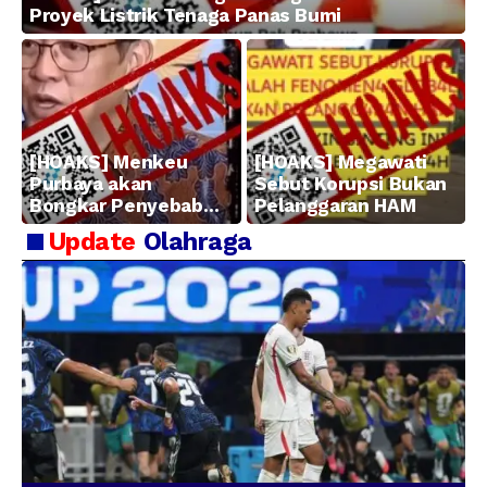
Proyek Listrik Tenaga Panas Bumi
[HOAKS] Menkeu
[HOAKS] Megawati
Purbaya akan
Sebut Korupsi Bukan
Bongkar Penyebab
Pelanggaran HAM
Kerugian BUMN
Update
Olahraga