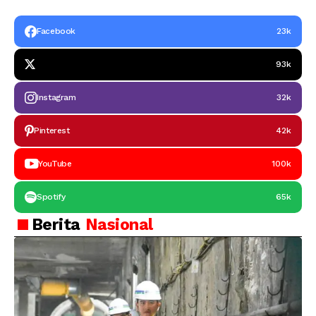
Facebook
23k
93k
Instagram
32k
Pinterest
42k
YouTube
100k
Spotify
65k
Berita
Nasional