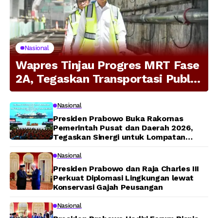
Nasional
Wapres Tinjau Progres MRT Fase
2A, Tegaskan Transportasi Publik
Modern Jadi Prioritas Nasional
Nasional
Presiden Prabowo Buka Rakornas
Pemerintah Pusat dan Daerah 2026,
Tegaskan Sinergi untuk Lompatan
Pembangunan
Nasional
Presiden Prabowo dan Raja Charles III
Perkuat Diplomasi Lingkungan lewat
Konservasi Gajah Peusangan
Nasional