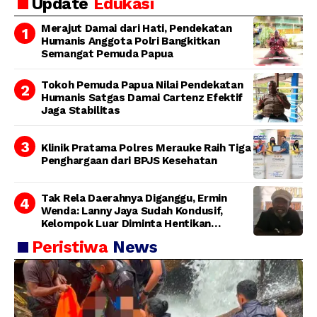
Update
Edukasi
Bertanggung Jawab
Merajut Damai dari Hati, Pendekatan
Humanis Anggota Polri Bangkitkan
Semangat Pemuda Papua
Tokoh Pemuda Papua Nilai Pendekatan
Humanis Satgas Damai Cartenz Efektif
Jaga Stabilitas
Klinik Pratama Polres Merauke Raih Tiga
Penghargaan dari BPJS Kesehatan
Tak Rela Daerahnya Diganggu, Ermin
Wenda: Lanny Jaya Sudah Kondusif,
Kelompok Luar Diminta Hentikan
Provokasi
Peristiwa
News