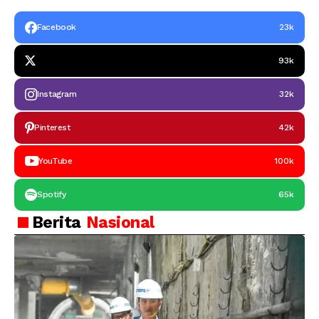
Facebook
23k
93k
Instagram
32k
Pinterest
42k
YouTube
100k
Spotify
65k
Berita
Nasional