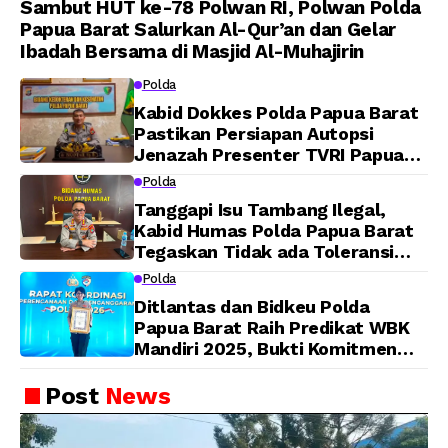
Sambut HUT ke-78 Polwan RI, Polwan Polda
Papua Barat Salurkan Al-Qur’an dan Gelar
Ibadah Bersama di Masjid Al-Muhajirin
Polda
Kabid Dokkes Polda Papua Barat
Pastikan Persiapan Autopsi
Jenazah Presenter TVRI Papua
Barat Yanto Idorway Telah
Polda
Matang, Pelaksanaan
Tanggapi Isu Tambang Ilegal,
Dijadwalkan Kamis
Kabid Humas Polda Papua Barat
Tegaskan Tidak ada Toleransi
bagi Oknum Anggota
Polda
Ditlantas dan Bidkeu Polda
Papua Barat Raih Predikat WBK
Mandiri 2025, Bukti Komitmen
Wujudkan Pelayanan Bersih dan
Berintegritas
Post
News