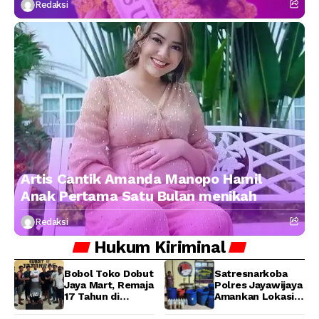
Redaksi
Artis Cantik Amanda Manopo Hamil
Anak Pertama Satu Bulan menikah
Redaksi
Hukum
Kiriminal
Bobol Toko Dobut
Satresnarkoba
Jaya Mart, Remaja
Polres Jayawijaya
17 Tahun di
Amankan Lokasi
Manokwari
Produksi Miras
Ditangkap Tim
Lokal Cap Tikus di