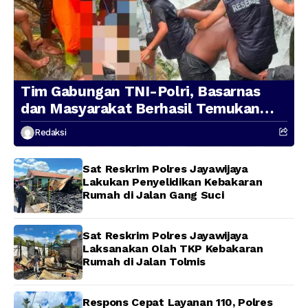
Tim Gabungan TNI-Polri, Basarnas
dan Masyarakat Berhasil Temukan
Presenter TVRI Papua Barat yang
Redaksi
Hilang di Sungai Memti
Sat Reskrim Polres Jayawijaya
Lakukan Penyelidikan Kebakaran
Rumah di Jalan Gang Suci
Sat Reskrim Polres Jayawijaya
Laksanakan Olah TKP Kebakaran
Rumah di Jalan Tolmis
Respons Cepat Layanan 110, Polres