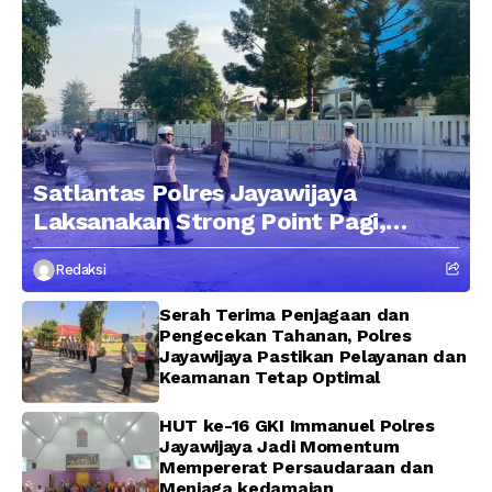
Satlantas Polres Jayawijaya
Laksanakan Strong Point Pagi,
Edukasi Pengendara dengan
Redaksi
Pendekatan Humanis
Serah Terima Penjagaan dan
Pengecekan Tahanan, Polres
Jayawijaya Pastikan Pelayanan dan
Keamanan Tetap Optimal
HUT ke-16 GKI Immanuel Polres
Jayawijaya Jadi Momentum
Mempererat Persaudaraan dan
Menjaga kedamaian