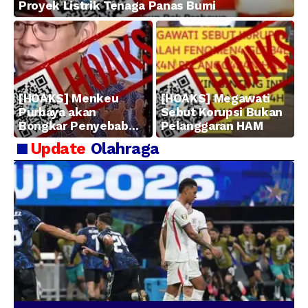
Proyek Listrik Tenaga Panas Bumi
[HOAKS] Menkeu
[HOAKS] Megawati
Purbaya akan
Sebut Korupsi Bukan
Bongkar Penyebab
Pelanggaran HAM
Kerugian BUMN
Update
Olahraga