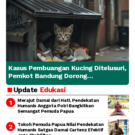
Kasus Pembuangan Kucing Ditelusuri,
Pemkot Bandung Dorong
Penanganan Hewan yang
Update
Edukasi
Bertanggung Jawab
Merajut Damai dari Hati, Pendekatan
Humanis Anggota Polri Bangkitkan
Semangat Pemuda Papua
Tokoh Pemuda Papua Nilai Pendekatan
Humanis Satgas Damai Cartenz Efektif