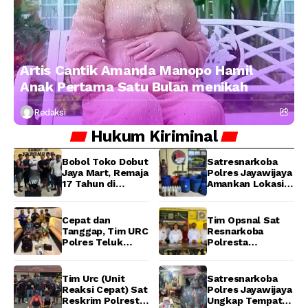
Artis Cantik Amanda Manopo Hamil
Anak Pertama Satu Bulan menikah
Redaksi
Hukum
Kiriminal
Bobol Toko Dobut
Satresnarkoba
Jaya Mart, Remaja
Polres Jayawijaya
17 Tahun di
Amankan Lokasi
Manokwari
Produksi Miras
Ditangkap Tim
Lokal Cap Tikus di
URC Resmob
Wamena
Cepat dan
Tim Opsnal Sat
Jatanras Polda
Tanggap, Tim URC
Resnarkoba
Papua Barat
Polres Teluk
Polresta
Bintuni Bekuk
Manokwari
Tiga Terduga
Berhasil Ungkap
Pelaku Pencurian
Kasus Tindak
Tim Urc (Unit
Satresnarkoba
di SMA
Pidana Narkotika
Reaksi Cepat) Sat
Polres Jayawijaya
Sanawesen
Golongan I Jenis
Reskrim Polresta
Ungkap Tempat