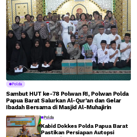
A.M Kamal. Sebagai
kepada 282 Capaja
Perwira Polri Lulusan
AKPOL 2026
Polda
Sambut HUT ke-78 Polwan RI, Polwan Polda
Papua Barat Salurkan Al-Qur’an dan Gelar
Ibadah Bersama di Masjid Al-Muhajirin
Polda
Kabid Dokkes Polda Papua Barat
Pastikan Persiapan Autopsi