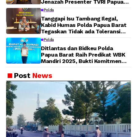
Jenazah Presenter TVRI Papua
Barat Yanto Idorway Telah
Polda
Matang, Pelaksanaan
Tanggapi Isu Tambang Ilegal,
Dijadwalkan Kamis
Kabid Humas Polda Papua Barat
Tegaskan Tidak ada Toleransi
bagi Oknum Anggota
Polda
Ditlantas dan Bidkeu Polda
Papua Barat Raih Predikat WBK
Mandiri 2025, Bukti Komitmen
Wujudkan Pelayanan Bersih dan
Berintegritas
Post
News