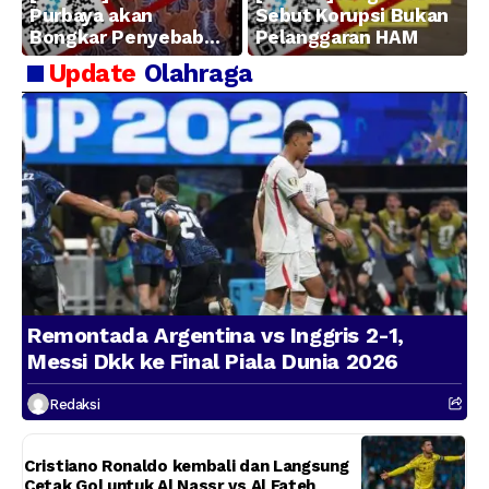
Purbaya akan
Sebut Korupsi Bukan
Bongkar Penyebab
Pelanggaran HAM
Kerugian BUMN
Update
Olahraga
Remontada Argentina vs Inggris 2-1,
Messi Dkk ke Final Piala Dunia 2026
Redaksi
Cristiano Ronaldo kembali dan Langsung
Cetak Gol untuk Al Nassr vs Al Fateh