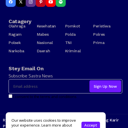
Catagory
Olahraga
Kesehatan
Pomkot
Peristiwa
Ragam
Mabes
Polda
Polres
Polsek
Nasional
TNI
Prima
Narkoba
Daerah
Kriminal
Stey Email On
Subscribe Sastra News
I consent to the terms and conditions
Redaksi
Kode Etik
Tarif Iklan
Tentang Kami
Jenjang Karir
Our website uses cookies to improve
your experience. Learn more about
Accept
Pedoman Media Siber