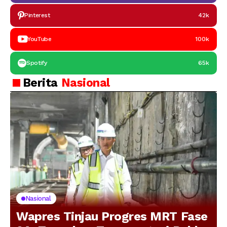
Pinterest
42k
YouTube
100k
Spotify
65k
Berita
Nasional
Nasional
Wapres Tinjau Progres MRT Fase