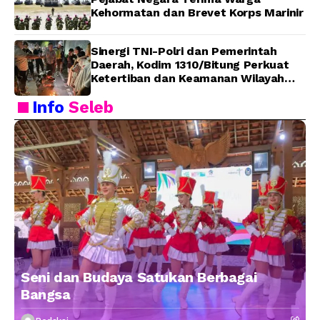
Kehormatan dan Brevet Korps Marinir
Sinergi TNI-Polri dan Pemerintah
Daerah, Kodim 1310/Bitung Perkuat
Ketertiban dan Keamanan Wilayah
Kota Bitung
Info
Seleb
Seni dan Budaya Satukan Berbagai
Bangsa