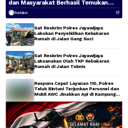
dan Masyarakat Berhasil Temukan
Presenter TVRI Papua Barat yang
Redaksi
Hilang di Sungai Memti
Sat Reskrim Polres Jayawijaya
Lakukan Penyelidikan Kebakaran
Rumah di Jalan Gang Suci
Sat Reskrim Polres Jayawijaya
Laksanakan Olah TKP Kebakaran
Rumah di Jalan Tolmis
Respons Cepat Layanan 110, Polres
Teluk Bintuni Terjunkan Personel dan
Mobil AWC Jinakkan Api di Kampung
Lama