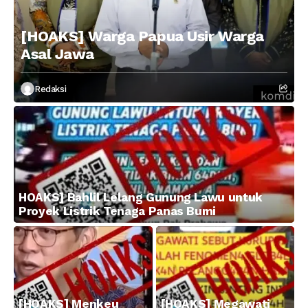
[HOAKS] Warga Papua Usir Warga
Asal Jawa
Redaksi
HOAKS] Bahlil Lelang Gunung Lawu untuk
Proyek Listrik Tenaga Panas Bumi
[HOAKS] Menkeu
[HOAKS] Megawati