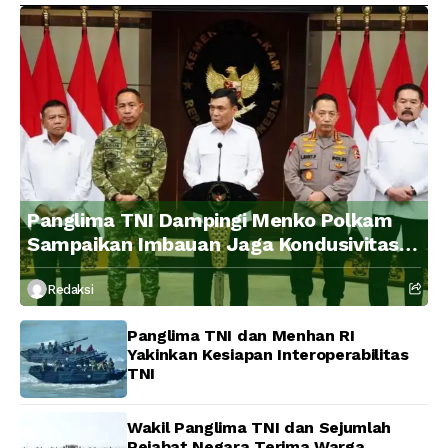
Panglima TNI Dampingi Menko Polkam
Sampaikan Imbauan Jaga Kondusivitas
Bangsa
Redaksi
Panglima TNI dan Menhan RI
Yakinkan Kesiapan Interoperabilitas
TNI
Wakil Panglima TNI dan Sejumlah
Pejabat Negara Terima Warga