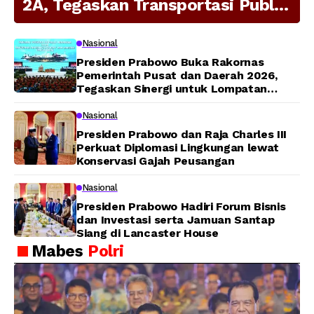
2A, Tegaskan Transportasi Publik
Modern Jadi Prioritas Nasional
Nasional
Presiden Prabowo Buka Rakornas
Pemerintah Pusat dan Daerah 2026,
Tegaskan Sinergi untuk Lompatan
Pembangunan
Nasional
Presiden Prabowo dan Raja Charles III
Perkuat Diplomasi Lingkungan lewat
Konservasi Gajah Peusangan
Nasional
Presiden Prabowo Hadiri Forum Bisnis
dan Investasi serta Jamuan Santap
Siang di Lancaster House
Mabes
Polri