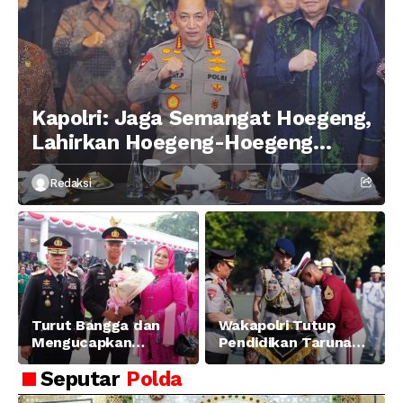
Kapolri: Jaga Semangat Hoegeng,
Lahirkan Hoegeng-Hoegeng
Berikutnya
Redaksi
Turut Bangga dan
Wakapolri Tutup
Mengucapkan
Pendidikan Taruna
Selamat dan Sukses
Akpol Angkatan ke-
Seputar
Polda
Atas Pelantikan
58, Sampaikan
Putra Brigjen Pol Drs,
Amanat Kapolri